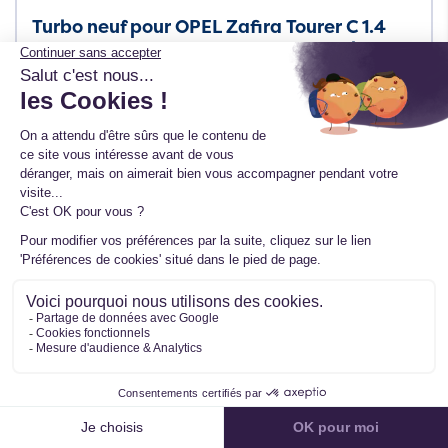
Turbo neuf pour OPEL Zafira Tourer C 1.4
GPL 140 CV - 781504-5004S - SL Turbo
Ref. 781504-5004S-SL
TTC
340,00 €
HT
283,33 €
En stock
Filtrer