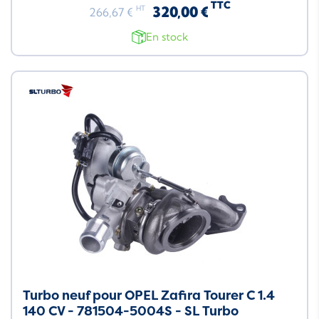
TTC
320,00 €
HT
266,67 €
En stock
Neuf
Turbo neuf pour OPEL Zafira Tourer C 1.4
140 CV - 781504-5004S - SL Turbo