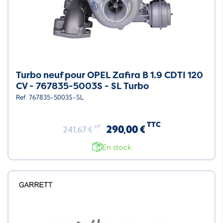
Turbo neuf pour OPEL Zafira B 1.9 CDTI 120
CV - 767835-5003S - SL Turbo
Ref. 767835-5003S-SL
TTC
290,00 €
HT
241,67 €
En stock