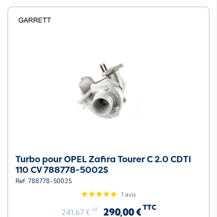
Turbo pour OPEL Zafira Tourer C 2.0 CDTI
110 CV 788778-5002S
Ref. 788778-5002S
1 avis
TTC
290,00 €
HT
241,67 €