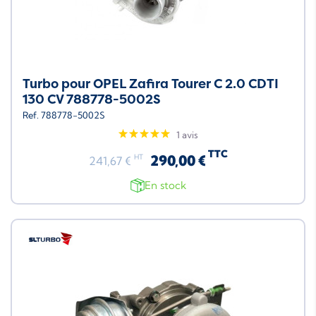
Turbo pour OPEL Zafira Tourer C 2.0 CDTI
130 CV 788778-5002S
Ref. 788778-5002S
1 avis
TTC
290,00 €
HT
241,67 €
En stock
Neuf