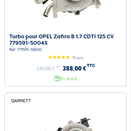
Turbo pour OPEL Zafira B 1.7 CDTI 125 CV
779591-5004S
Ref. 779591-5004S
15 avis
TTC
288,00 €
HT
240,00 €
En stock