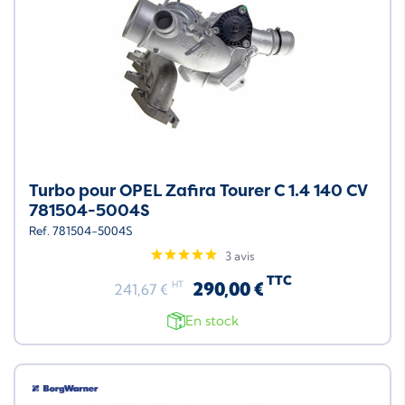
Turbo pour OPEL Zafira Tourer C 1.4 140 CV
781504-5004S
Ref. 781504-5004S
3 avis
TTC
290,00 €
HT
241,67 €
En stock