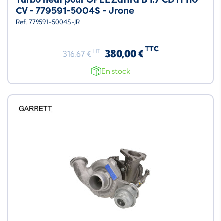
CV - 779591-5004S - Jrone
Ref. 779591-5004S-JR
TTC
380,00 €
HT
316,67 €
En stock