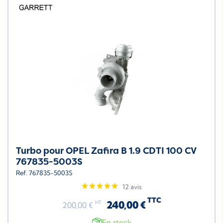
Turbo pour OPEL Zafira B 1.9 CDTI 100 CV
767835-5003S
Ref. 767835-5003S
12 avis
TTC
240,00 €
HT
200,00 €
En stock