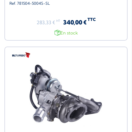
Ref. 781504-5004S-SL
TTC
340,00 €
HT
283,33 €
En stock
Neuf