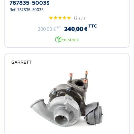
767835-5003S
Ref. 767835-5003S
12 avis
TTC
240,00 €
HT
200,00 €
En stock