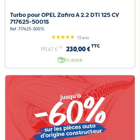
Turbo pour OPEL Zafira A 2.2 DTI 125 CV
717625-5001S
Ref. 717625-5001S
13 avis
TTC
230,00 €
HT
191,67 €
En stock