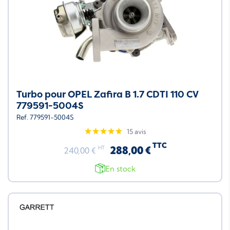
Turbo pour OPEL Zafira B 1.7 CDTI 110 CV
779591-5004S
Ref. 779591-5004S
15 avis
TTC
288,00 €
HT
240,00 €
En stock