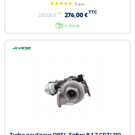
5 avis
TTC
276,00 €
HT
230,00 €
En stock
Neuf
Turbo neuf pour OPEL Zafira B 1.7 CDTI 110