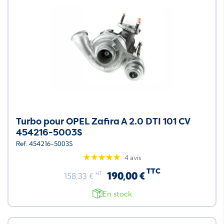
Turbo pour OPEL Zafira A 2.0 DTI 101 CV
454216-5003S
Ref. 454216-5003S
4 avis
TTC
190,00 €
HT
158,33 €
En stock