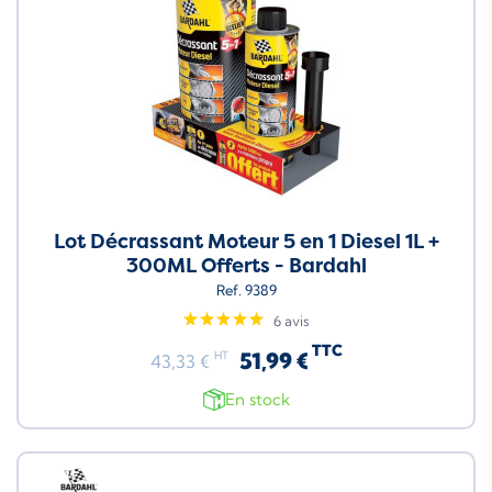
Lot Décrassant Moteur 5 en 1 Diesel 1L +
300ML Offerts - Bardahl
Ref. 9389
6 avis
TTC
51,99 €
HT
43,33 €
En stock
Neuf