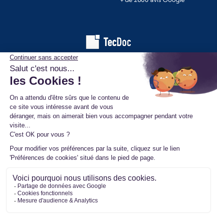
Les informations affichées sur ce site de pièces automobiles
proviennent de la base de données TecDoc. Elles sont protégées
par le droit d’auteur et ne peuvent en aucun cas être copiées,
reproduites, utilisées ou diffusées sans l’autorisation préalable de
TecAlliance. Toute utilisation non autorisée constitue une infraction
et pourra faire l’objet de poursuites.
Mentions légales
Données personnelles
Conditions générales de vente
Ⓒ 2026 www.mister-turbo.com : Turbo auto échange standard