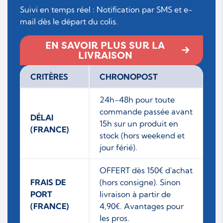
Suivi en temps réel : Notification par SMS et e-
mail dès le départ du colis.
EN SAVOIR PLUS SUR LA
LIVRAISON
CRITÈRES
CHRONOPOST
24h-48h pour toute
commande passée avant
DÉLAI
15h sur un produit en
(FRANCE)
stock (hors weekend et
jour férié).
OFFERT dès 150€ d'achat
FRAIS DE
(hors consigne). Sinon
PORT
livraison à partir de
(FRANCE)
4,90€. Avantages pour
les pros.