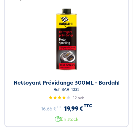
Nettoyant Prévidange 300ML - Bardahl
Ref. BAR-1032
12 avis
TTC
19,99 €
HT
16,66 €
En stock