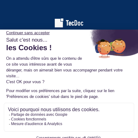
Les informations affichées sur ce site de pièces automobiles
proviennent de la base de données TecDoc. Elles sont protégées
par le droit d’auteur et ne peuvent en aucun cas être copiées,
reproduites, utilisées ou diffusées sans l’autorisation préalable de
TecAlliance. Toute utilisation non autorisée constitue une infraction
et pourra faire l’objet de poursuites.
Mentions légales
Données personnelles
Conditions générales de vente
Ⓒ 2026 www.mister-turbo.com : Turbo auto échange standard