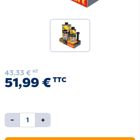
43,33 €
HT
51,99 €
TTC
-
+