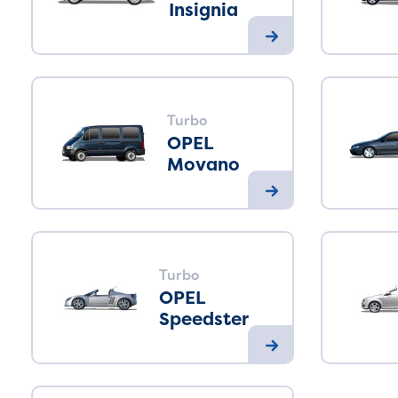
Insignia
Turbo
OPEL
Movano
Turbo
OPEL
Speedster