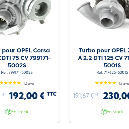
 pour OPEL Corsa
Turbo pour OPEL 
CDTI 75 CV 799171-
A 2.2 DTI 125 CV 
5002S
5001S
Ref. 799171-5002S
Ref. 717625-5001S
12 avis
13 avi
192,00 €
230,0
TTC
€
191,67 €
HT
HT
En stock
En stock