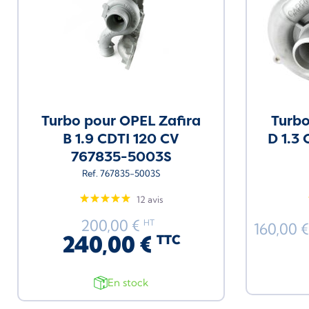
Turbo pour OPEL Zafira
Turbo
B 1.9 CDTI 120 CV
D 1.3 
767835-5003S
Ref. 767835-5003S
12 avis
200,00 €
HT
160,00 
240,00 €
TTC
En stock