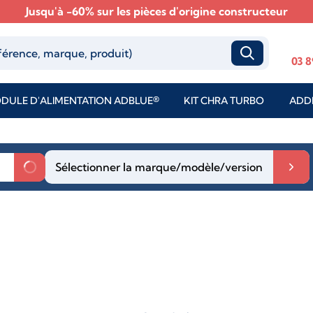
Jusqu'à -60% sur les pièces d'origine constructeur
03 8
DULE D'ALIMENTATION ADBLUE®
KIT CHRA TURBO
ADDI
Sélectionner la marque/modèle/version