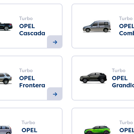
Turbo
Turbo
OPEL
OPE
Cascada
Com
Turbo
Turbo
OPEL
OPEL
Frontera
Grandl
Turbo
Turbo
OPEL
OPE