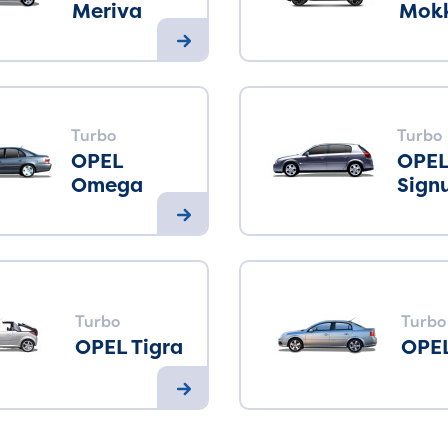
Meriva
Mok
Turbo
Turbo
OPEL
OPE
Omega
Sign
Turbo
Turbo
OPEL Tigra
OPEL