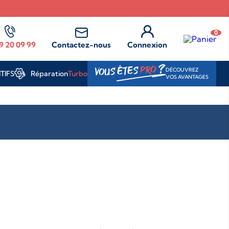
0
9 20 09 99
Contactez-nous
Connexion
?
PRO
VOUS ÊTES
DÉCOUVREZ
Réparation
Turbo
TIFS
VOS AVANTAGES