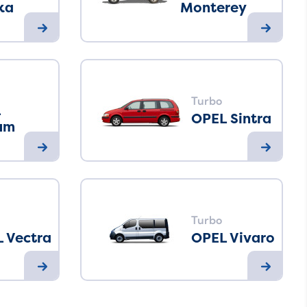
ka
Monterey
Turbo
L
OPEL Sintra
um
Turbo
 Vectra
OPEL Vivaro