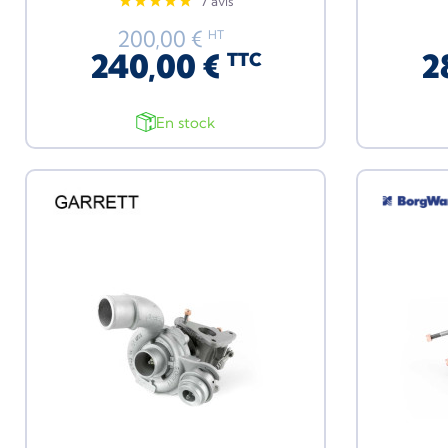
7 avis
200,00 €
HT
240,00 €
2
TTC
En stock