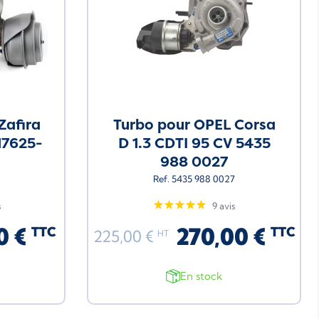
Zafira
Turbo pour OPEL Corsa
717625-
D 1.3 CDTI 95 CV 5435
988 0027
Ref. 5435 988 0027
s
9 avis
0 €
270,00 €
TTC
TTC
225,00 €
HT
En stock