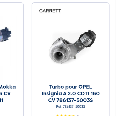
 Mokka
Turbo pour OPEL
36 CV
Insignia A 2.0 CDTI 160
11
CV 786137-5003S
Ref. 786137-5003S