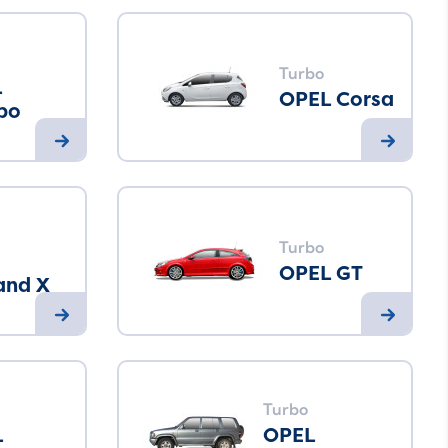
Turbo
L
OPEL Corsa
bo
Turbo
OPEL GT
and X
Turbo
L
OPEL