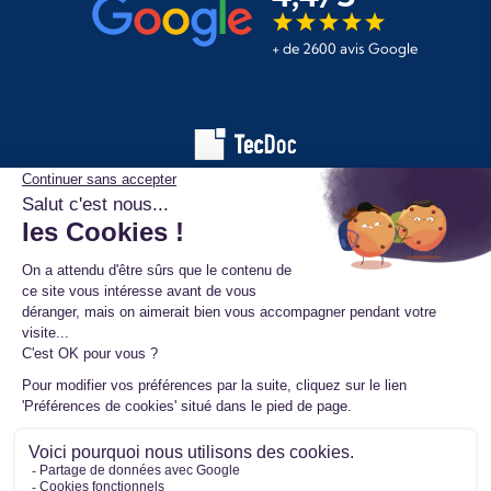
+ de 2600 avis Google
Les informations affichées sur ce site de pièces automobiles
proviennent de la base de données TecDoc. Elles sont protégées
par le droit d’auteur et ne peuvent en aucun cas être copiées,
reproduites, utilisées ou diffusées sans l’autorisation préalable de
TecAlliance. Toute utilisation non autorisée constitue une infraction
et pourra faire l’objet de poursuites.
Mentions légales
Données personnelles
Conditions générales de vente
Ⓒ 2026 www.mister-turbo.com : Turbo auto échange standard