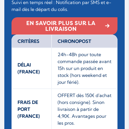
Suivi en temps réel : Notification par SMS et e-
mail dès le départ du colis.
EN SAVOIR PLUS SUR LA
LIVRAISON
CRITÈRES
CHRONOPOST
24h-48h pour toute
commande passée avant
DÉLAI
15h sur un produit en
(FRANCE)
stock (hors weekend et
jour férié).
OFFERT dès 150€ d'achat
FRAIS DE
(hors consigne). Sinon
PORT
livraison à partir de
(FRANCE)
4,90€. Avantages pour
les pros.