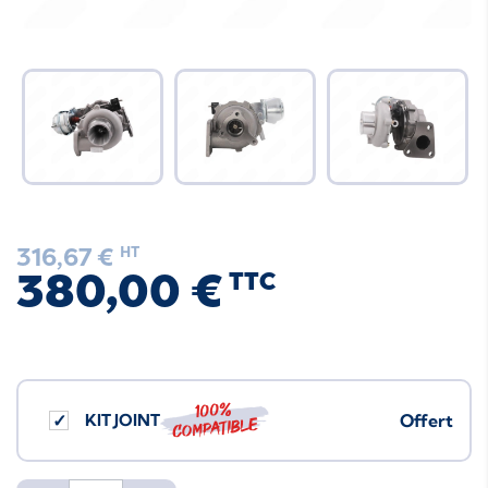
316,67 €
HT
380,00 €
TTC
100%
KIT JOINT
Offert
compatible