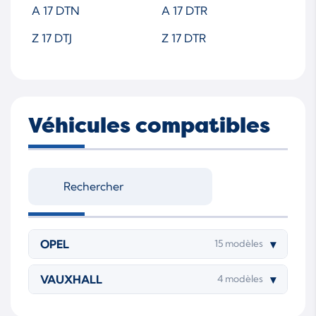
A 17 DTN
A 17 DTR
Z 17 DTJ
Z 17 DTR
Véhicules compatibles
OPEL
▾
15 modèles
VAUXHALL
▾
4 modèles