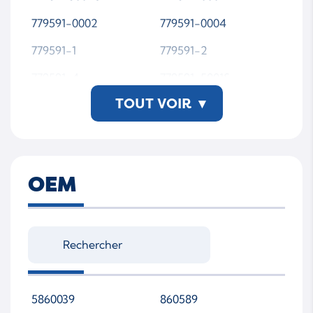
779591-0002
779591-0004
779591-1
779591-2
779591-4
779591-5001S
TOUT VOIR
▾
779591-5002S
779591-5004S
7795910001
7795910002
7795910004
7795915001S
OEM
7795915002S
7795915004S
779591-5004S-JR-WS
MTAP00
5860039
860589