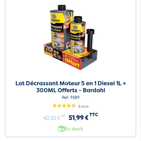
Lot Décrassant Moteur 5 en 1 Diesel 1L +
300ML Offerts - Bardahl
Ref. 9389
6 avis
TTC
51,99 €
HT
43,33 €
En stock