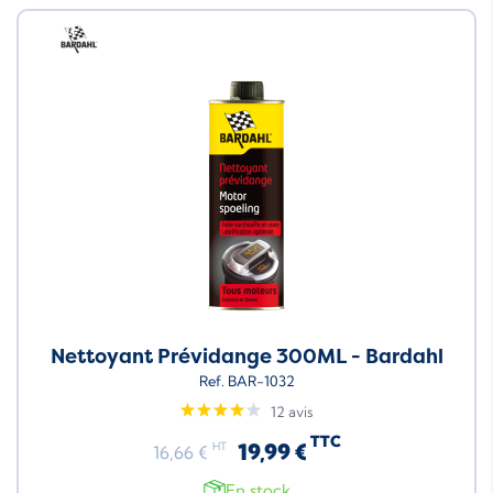
Neuf
Nettoyant Prévidange 300ML - Bardahl
Ref. BAR-1032
12 avis
TTC
19,99 €
HT
16,66 €
En stock