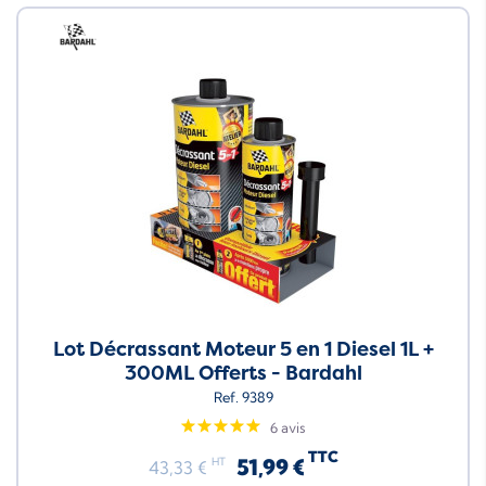
Neuf
Lot Décrassant Moteur 5 en 1 Diesel 1L +
300ML Offerts - Bardahl
Ref. 9389
6 avis
TTC
51,99 €
HT
43,33 €