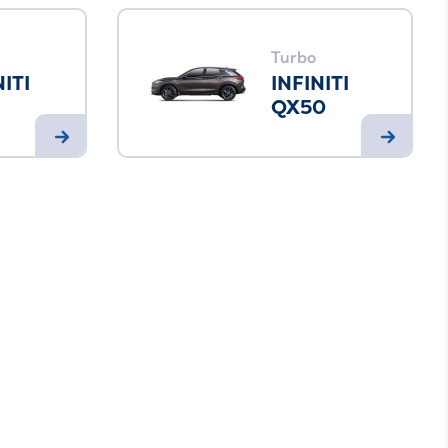
Turbo
NITI
INFINITI
QX50