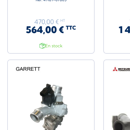
470,00 €
HT
564,00 €
1 
TTC
En stock