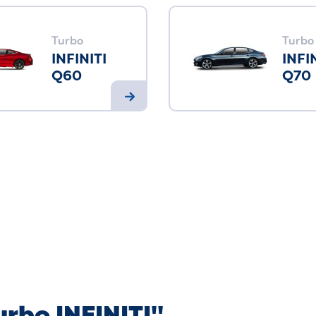
Turbo
Turbo
INFINITI
INFI
Q60
Q70
urbo INFINITI"