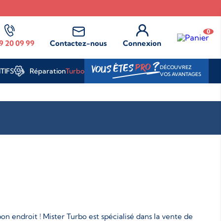
0
9 20 09 99
Contactez-nous
Connexion
?
PRO
VOUS ÊTES
DÉCOUVREZ
Réparation
Turbo
TIFS
VOS AVANTAGES
n endroit ! Mister Turbo est spécialisé dans la vente de