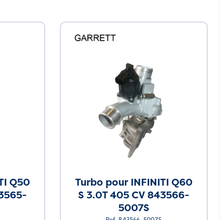
TI Q50
Turbo pour INFINITI Q60
43565-
S 3.0T 405 CV 843566-
5007S
Ref. 843566-5007S