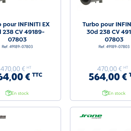
 pour INFINITI EX
Turbo pour INFIN
 238 CV 49189-
30d 238 CV 49
07803
07803
Ref. 49189-07803
Ref. 49189-07803
470,00 €
470,00 €
HT
HT
64,00 €
564,00 €
TTC
En stock
En stock
Neuf