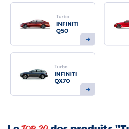
Turbo
INFINITI
Q50
Turbo
INFINITI
QX70
Le
des produits "T