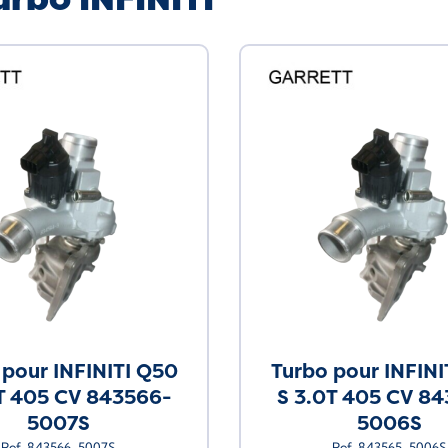
 pour INFINITI Q50
Turbo pour INFINI
T 405 CV 843566-
S 3.0T 405 CV 8
5007S
5006S
Ref. 843566-5007S
Ref. 843565-5006S