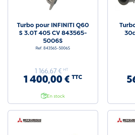
Turbo pour INFINITI Q60
Turbo
S 3.0T 405 CV 843565-
30d
5006S
Ref. 843565-5006S
1 166,67 €
HT
1 400,00 €
5
TTC
En stock