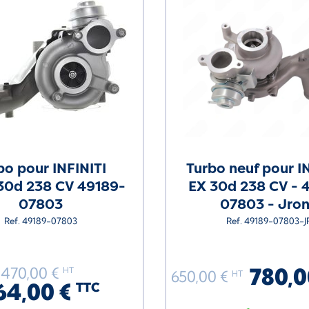
bo pour INFINITI
Turbo neuf pour I
30d 238 CV 49189-
EX 30d 238 CV - 
07803
07803 - Jro
Ref. 49189-07803
Ref. 49189-07803-J
780,0
470,00 €
HT
650,00 €
HT
64,00 €
TTC