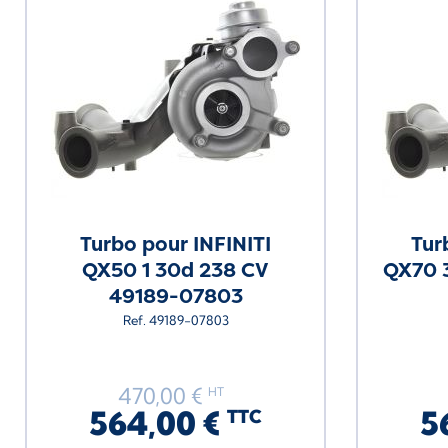
Turbo pour INFINITI
Tur
QX50 1 30d 238 CV
QX70 
49189-07803
Ref. 49189-07803
470,00 €
HT
564,00 €
5
TTC