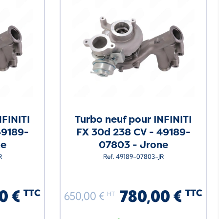
NFINITI
Turbo neuf pour INFINITI
49189-
FX 30d 238 CV - 49189-
ne
07803 - Jrone
R
Ref. 49189-07803-JR
0 €
780,00 €
TTC
TTC
650,00 €
HT