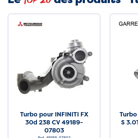
Top 20
Turbo pour INFINITI FX
Turbo
30d 238 CV 49189-
S 3.0
07803
Ref. 49189-07803