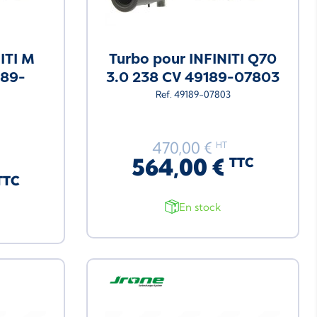
ITI M
Turbo pour INFINITI Q70
189-
3.0 238 CV 49189-07803
Ref. 49189-07803
470,00 €
HT
564,00 €
TTC
TTC
En stock
Neuf