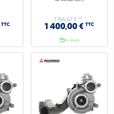
1 166,67 €
HT
€
1 400,00 €
TTC
TTC
En stock