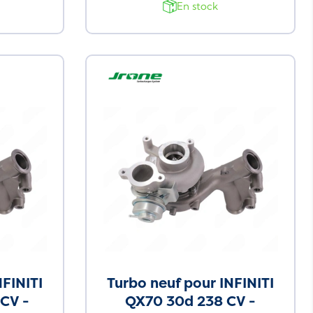
En stock
Neuf
NFINITI
Turbo neuf pour INFINITI
CV -
QX70 30d 238 CV -