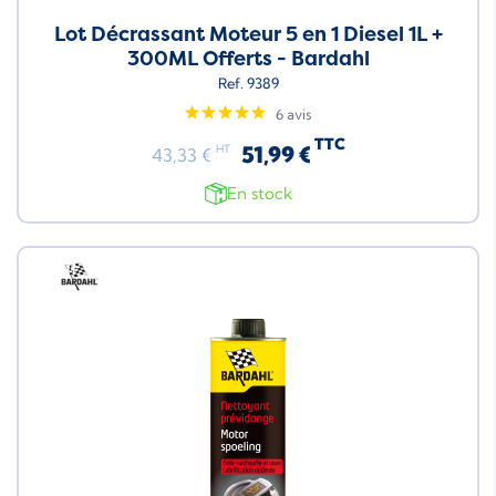
Lot Décrassant Moteur 5 en 1 Diesel 1L +
300ML Offerts - Bardahl
Ref. 9389
6 avis
TTC
51,99 €
HT
43,33 €
En stock
Neuf