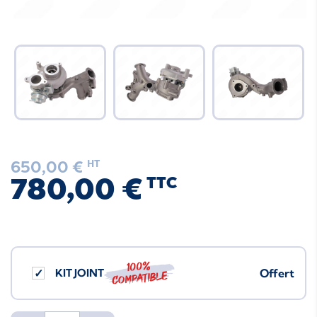
650,00 €
HT
780,00 €
TTC
100%
KIT JOINT
Offert
compatible