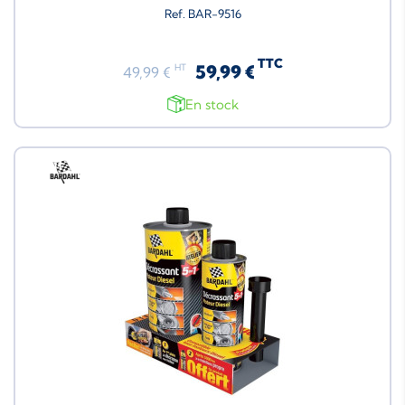
Ref. BAR-9516
TTC
59,99 €
HT
49,99 €
En stock
Neuf