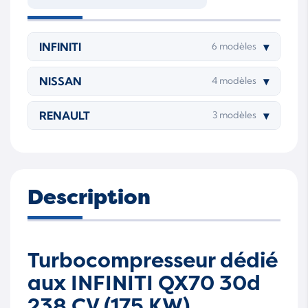
INFINITI
▾
6 modèles
NISSAN
▾
4 modèles
RENAULT
▾
3 modèles
Description
Turbocompresseur dédié
aux INFINITI QX70 30d
238 CV (175 KW)