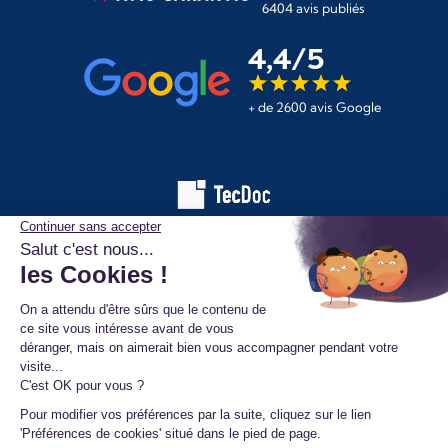
6404 avis publiés
4,4/5
+ de 2600 avis Google
Les informations affichées sur ce site de pièces automobiles
proviennent de la base de données TecDoc. Elles sont protégées
par le droit d’auteur et ne peuvent en aucun cas être copiées,
reproduites, utilisées ou diffusées sans l’autorisation préalable de
TecAlliance. Toute utilisation non autorisée constitue une infraction
et pourra faire l’objet de poursuites.
Mentions légales
Données personnelles
Conditions générales de vente