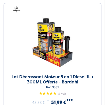
Neuf
Lot Décrassant Moteur 5 en 1 Diesel 1L +
300ML Offerts - Bardahl
Ref. 9389
6 avis
TTC
51,99 €
HT
43,33 €