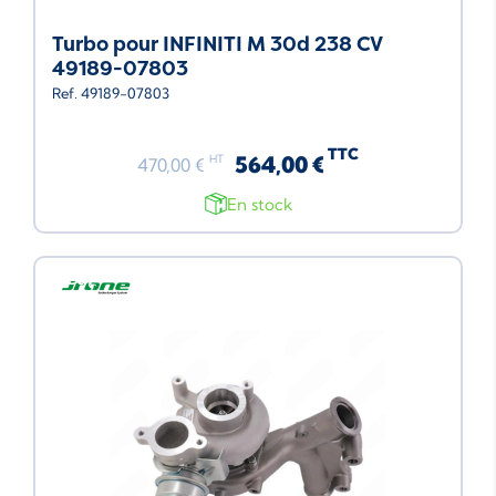
Turbo pour INFINITI M 30d 238 CV
49189-07803
Ref. 49189-07803
TTC
564,00 €
HT
470,00 €
En stock
Neuf