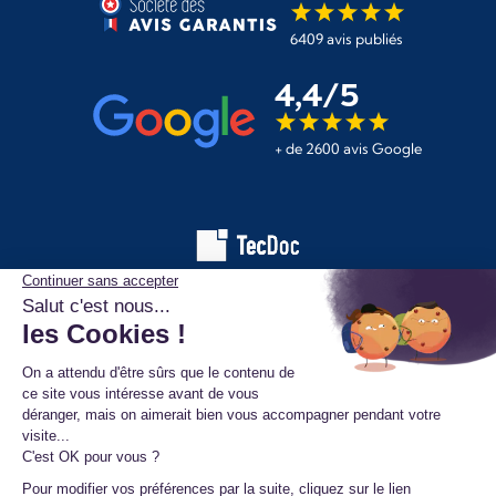
6409 avis publiés
4,4/5
+ de 2600 avis Google
Les informations affichées sur ce site de pièces automobiles
proviennent de la base de données TecDoc. Elles sont protégées
par le droit d’auteur et ne peuvent en aucun cas être copiées,
reproduites, utilisées ou diffusées sans l’autorisation préalable de
TecAlliance. Toute utilisation non autorisée constitue une infraction
et pourra faire l’objet de poursuites.
Mentions légales
Données personnelles
Conditions générales de vente