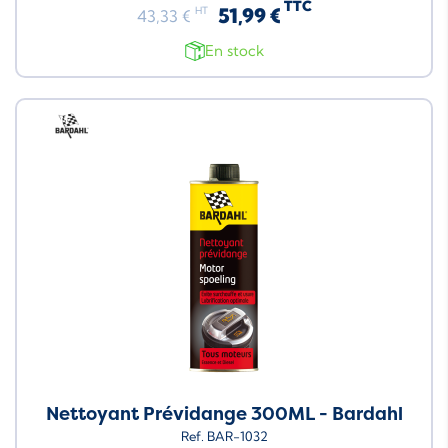
TTC
51,99 €
HT
43,33 €
En stock
Neuf
Nettoyant Prévidange 300ML - Bardahl
Ref. BAR-1032