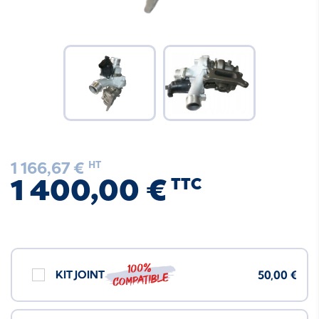
1 166,67 €
HT
1 400,00 €
TTC
100%
KIT JOINT
50,00 €
compatible