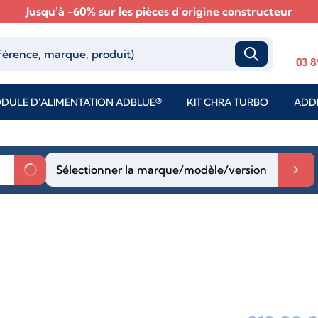
Jusqu'à -60% sur les pièces d'origine constructeur
03 8
DULE D'ALIMENTATION ADBLUE®
KIT CHRA TURBO
ADDI
Sélectionner la marque/modèle/version