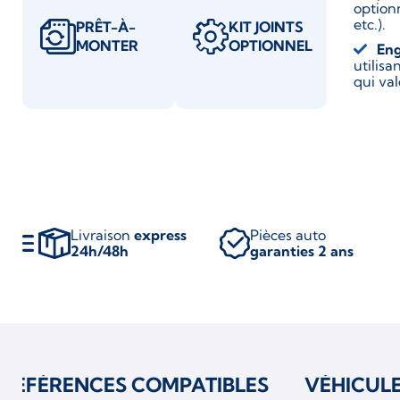
optionn
etc.).
PRÊT-À-
KIT JOINTS
MONTER
OPTIONNEL
En
utilis
qui va
Livraison
express
Pièces auto
24h/48h
garanties 2 ans
RÉFÉRENCES COMPATIBLES
VÉHICUL