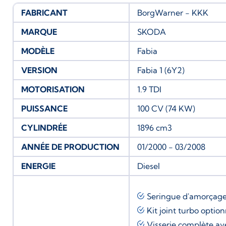
FABRICANT
BorgWarner - KKK
MARQUE
SKODA
MODÈLE
Fabia
VERSION
Fabia 1 (6Y2)
MOTORISATION
1.9 TDI
PUISSANCE
100 CV (74 KW)
CYLINDRÉE
1896 cm3
ANNÉE DE PRODUCTION
01/2000 - 03/2008
ENERGIE
Diesel
Seringue d'amorçag
Kit joint turbo
option
Visserie complète av