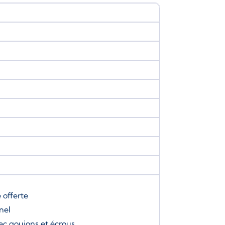
e
offerte
nel
ec goujons et écrous