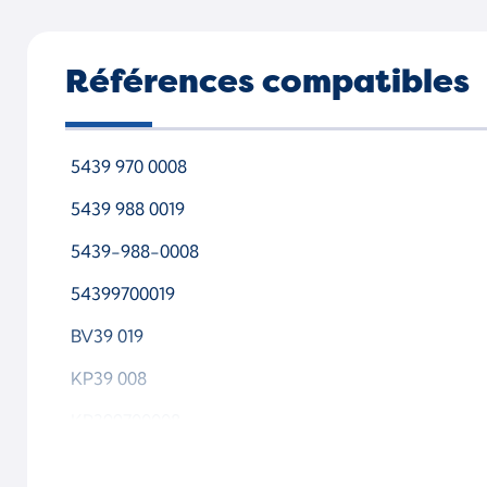
Références compatibles
5439 970 0008
5439 988 0019
5439-988-0008
54399700019
BV39 019
KP39 008
KP399700008