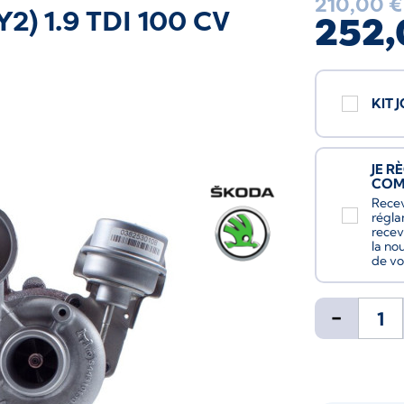
210,00 €
2) 1.9 TDI 100 CV
252,
KIT 
JE R
CO
Recev
régla
recev
la no
de vo
-