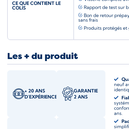
CE QUE CONTIENT LE
Rapport de test sur 
COLIS
Bon de retour prépay
sans frais
Produits protégés et 
Les + du produit
Qua
neuf a
identiq
+ 20 ANS
GARANTIE
D'EXPÉRIENCE
2 ANS
Fia
systém
confor
ans.
Pac
simplif