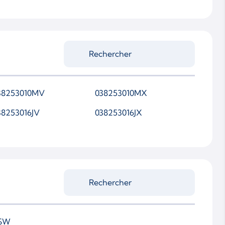
38253010MV
038253010MX
38253016JV
038253016JX
SW