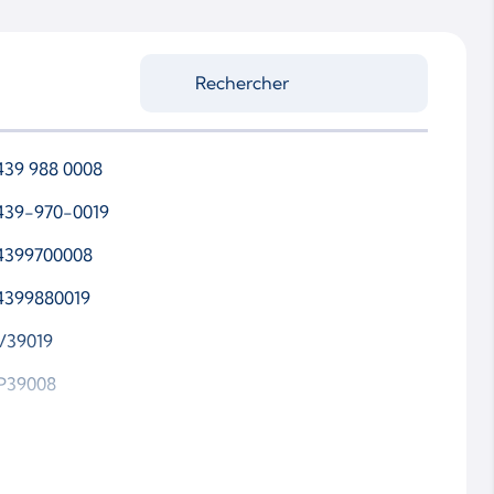
439 988 0008
439-970-0019
4399700008
4399880019
V39019
P39008