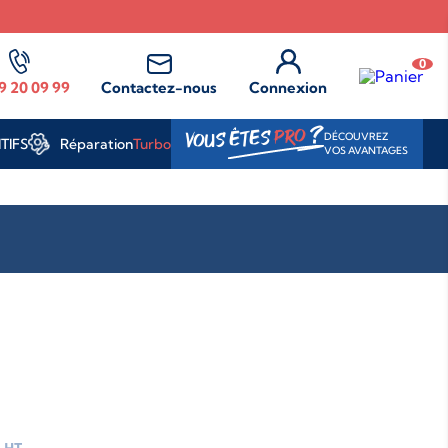
0
9 20 09 99
Contactez-nous
Connexion
?
PRO
VOUS ÊTES
DÉCOUVREZ
Réparation
Turbo
TIFS
VOS AVANTAGES