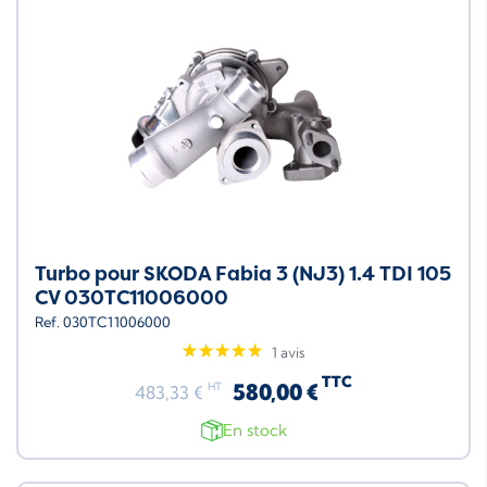
Turbo pour SKODA Fabia 3 (NJ3) 1.4 TDI 105
CV 030TC11006000
Ref. 030TC11006000
1 avis
TTC
580,00 €
HT
483,33 €
En stock