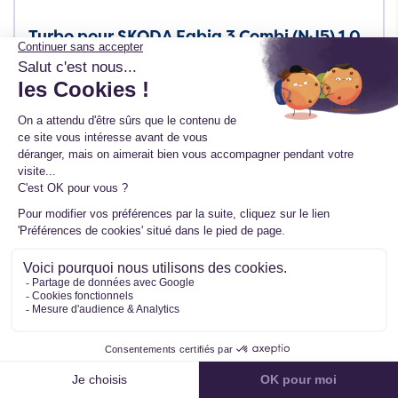
Turbo pour SKODA Fabia 3 Combi (NJ5) 1.0
TSI 95 CV 1633 988 0027
Ref. 1633 988 0027
TTC
380,00 €
HT
316,67 €
En stock
Filtrer