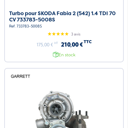
Turbo pour SKODA Fabia 2 (542) 1.4 TDI 70
CV 733783-5008S
Ref. 733783-5008S
3 avis
TTC
210,00 €
HT
175,00 €
En stock