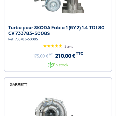
Turbo pour SKODA Fabia 1 (6Y2) 1.4 TDI 80
CV 733783-5008S
Ref. 733783-5008S
3 avis
TTC
210,00 €
HT
175,00 €
En stock