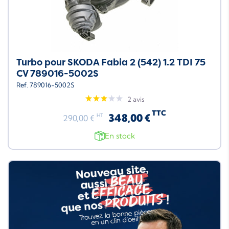
Turbo pour SKODA Fabia 2 (542) 1.2 TDI 75
CV 789016-5002S
Ref. 789016-5002S
2 avis
TTC
348,00 €
HT
290,00 €
En stock