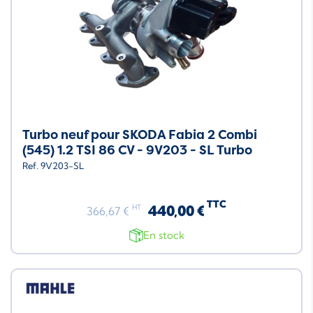
Turbo neuf pour SKODA Fabia 2 Combi
(545) 1.2 TSI 86 CV - 9V203 - SL Turbo
Ref. 9V203-SL
TTC
440,00 €
HT
366,67 €
En stock