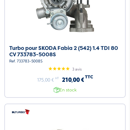
Turbo pour SKODA Fabia 2 (542) 1.4 TDI 80
CV 733783-5008S
Ref. 733783-5008S
3 avis
TTC
210,00 €
HT
175,00 €
En stock
Neuf