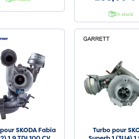
En stock
 pour SKODA Fabia
Turbo pour SK
Y2) 1.9 TDI 100 CV
Superb 1 (3U4) 1.