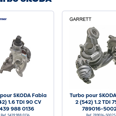
 pour SKODA Fabia
Turbo pour SKODA
42) 1.6 TDI 90 CV
2 (542) 1.2 TDI 
439 988 0136
789016-500
Ref. 5439 988 0136
Ref. 789016-5002S