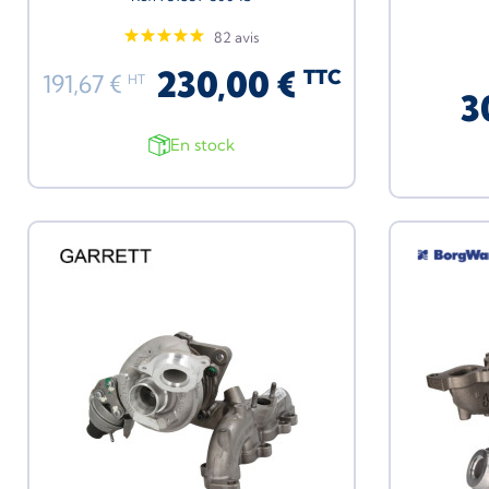
82 avis
230,00 €
TTC
191,67 €
HT
3
En stock