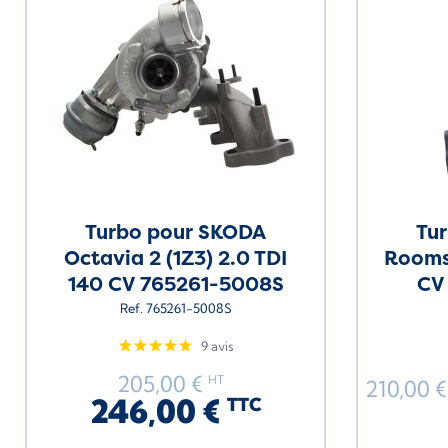
Turbo pour SKODA
Tu
Octavia 2 (1Z3) 2.0 TDI
Roomst
140 CV 765261-5008S
CV
Ref. 765261-5008S
9 avis
205,00 €
HT
210,00 
246,00 €
TTC