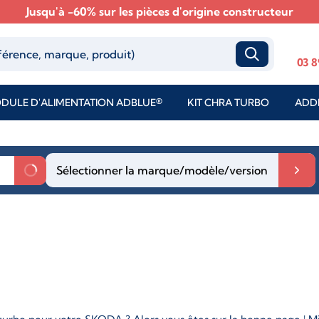
Jusqu'à -60% sur les pièces d'origine constructeur
03 8
DULE D'ALIMENTATION ADBLUE®
KIT CHRA TURBO
ADDI
Sélectionner la marque/modèle/version