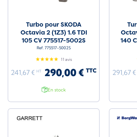
Turbo pour SKODA
Tu
Octavia 2 (1Z3) 1.6 TDI
Octav
105 CV 775517-5002S
140 
Ref. 775517-5002S
11 avis
290,00 €
TTC
241,67 €
291,67 
HT
En stock