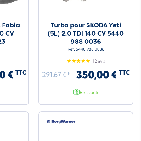
 Fabia
Turbo pour SKODA Yeti
30 CV
(5L) 2.0 TDI 140 CV 5440
23
988 0036
Ref. 5440 988 0036
12 avis
0 €
350,00 €
TTC
TTC
291,67 €
HT
En stock