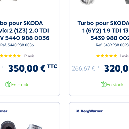
rbo pour SKODA
Turbo pour SKODA
ia 2 (1Z3) 2.0 TDI
1 (6Y2) 1.9 TDI 1
CV 5440 988 0036
5439 988 00
Ref. 5440 988 0036
Ref. 5439 988 0023
12 avis
1 avis
350,00 €
320,0
TTC
€
266,67 €
HT
HT
En stock
En stock