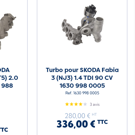
ODA
Turbo pour SKODA Fabia
T5) 2.0
3 (NJ3) 1.4 TDI 90 CV
 988
1630 998 0005
Ref. 1630 998 0005
3 avis
280,00 €
HT
336,00 €
TTC
TTC