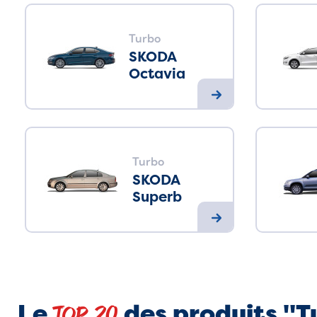
Turbo
SKODA
Octavia
Turbo
SKODA
Superb
Le
des produits "
Top 20