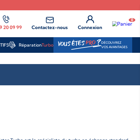
0
9 20 09 99
Contactez-nous
Connexion
?
PRO
VOUS ÊTES
DÉCOUVREZ
Réparation
Turbo
TIFS
VOS AVANTAGES