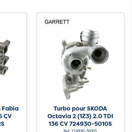
 Fabia
Turbo pour SKODA
75 CV
Octavia 2 (1Z3) 2.0 TDI
2S
136 CV 724930-5010S
Ref. 724930-5010S