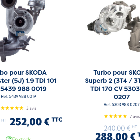
rbo pour SKODA
Turbo pour SK
er (5J) 1.9 TDI 101
Superb 2 (3T4 / 3
 5439 988 0019
TDI 170 CV 5303
0207
Ref. 5439 988 0019
Ref. 5303 988 0207
3 avis
7 avis
252,00 €
TTC
€
HT
240,00 €
HT
288,00 €
En stock