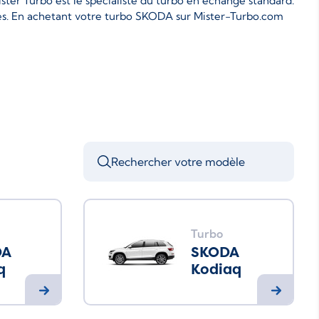
ter Turbo est le spécialiste du turbo en échange standard.
es. En achetant votre turbo SKODA sur Mister-Turbo.com
Turbo
DA
SKODA
q
Kodiaq