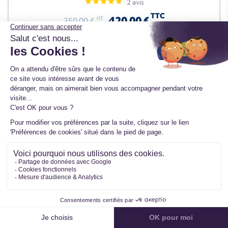
2 avis
TTC
420,00 €
HT
350,00 €
En stock
Neuf
Filtrer
Turbo neuf pour SKODA Yeti (5L) 1.4 TSI 122