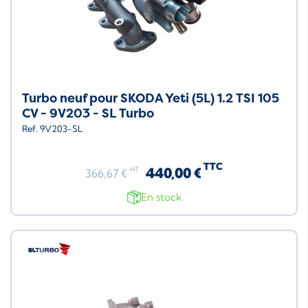
Turbo neuf pour SKODA Yeti (5L) 1.2 TSI 105
CV - 9V203 - SL Turbo
Ref. 9V203-SL
TTC
440,00 €
HT
366,67 €
En stock
Neuf