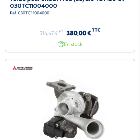
030TC11004000
Ref. 030TC11004000
TTC
380,00 €
HT
316,67 €
En stock