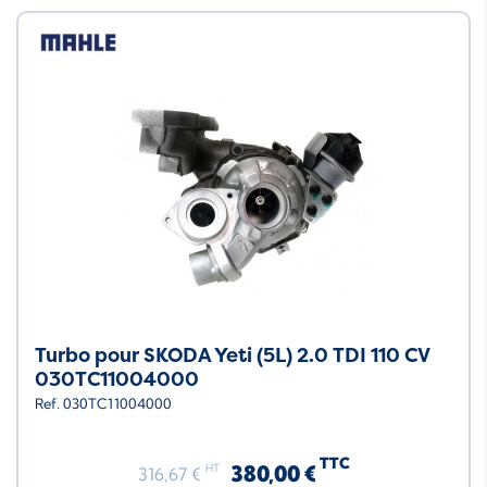
Turbo pour SKODA Yeti (5L) 2.0 TDI 110 CV
030TC11004000
Ref. 030TC11004000
TTC
380,00 €
HT
316,67 €