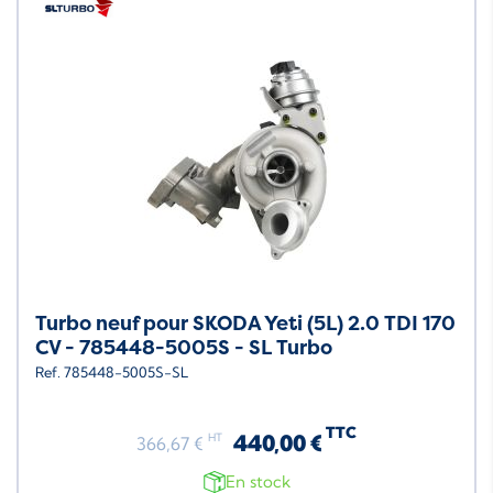
Turbo neuf pour SKODA Yeti (5L) 2.0 TDI 170
CV - 785448-5005S - SL Turbo
Ref. 785448-5005S-SL
TTC
440,00 €
HT
366,67 €
En stock