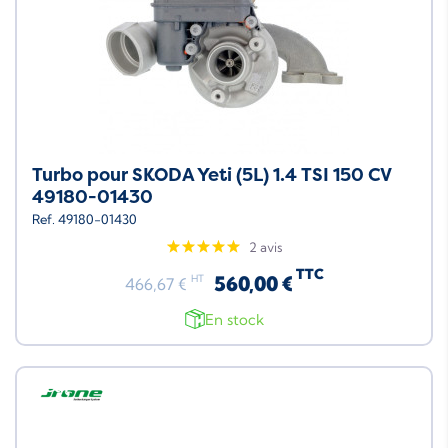
Turbo pour SKODA Yeti (5L) 1.4 TSI 150 CV
49180-01430
Ref. 49180-01430
2 avis
TTC
560,00 €
HT
466,67 €
En stock
Neuf