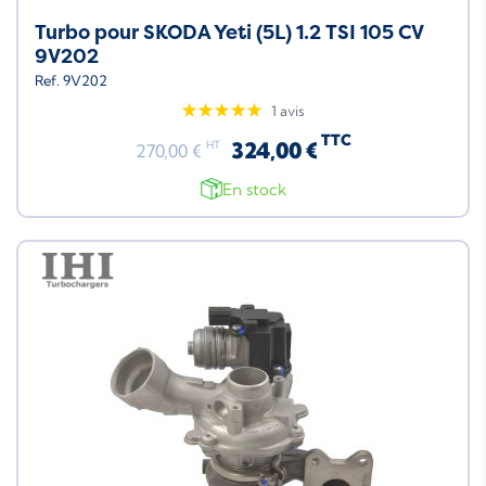
Turbo pour SKODA Yeti (5L) 1.2 TSI 105 CV
9V202
Ref. 9V202
1 avis
TTC
324,00 €
HT
270,00 €
En stock