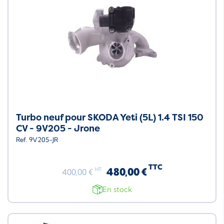
Turbo neuf pour SKODA Yeti (5L) 1.4 TSI 150
CV - 9V205 - Jrone
Ref. 9V205-JR
TTC
480,00 €
HT
400,00 €
En stock
Neuf