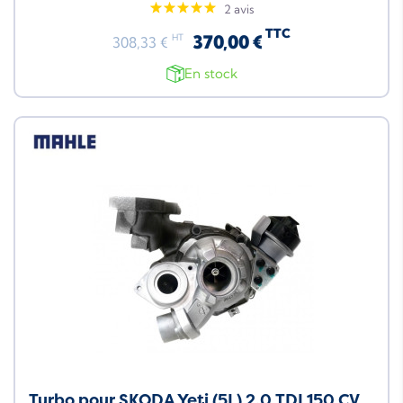
2 avis
TTC
370,00 €
HT
308,33 €
En stock
Turbo pour SKODA Yeti (5L) 2.0 TDI 150 CV