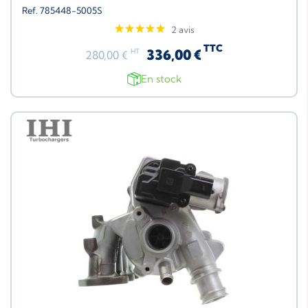
Ref. 785448-5005S
2 avis
TTC
336,00 €
HT
280,00 €
En stock