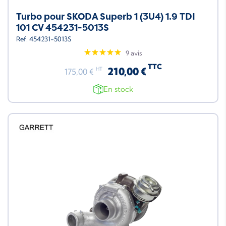
Turbo pour SKODA Superb 1 (3U4) 1.9 TDI
101 CV 454231-5013S
Ref. 454231-5013S
9 avis
TTC
210,00 €
HT
175,00 €
En stock