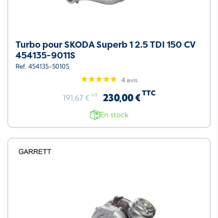
Turbo pour SKODA Superb 1 2.5 TDI 150 CV
454135-9011S
Ref. 454135-5010S
4 avis
TTC
230,00 €
HT
191,67 €
En stock