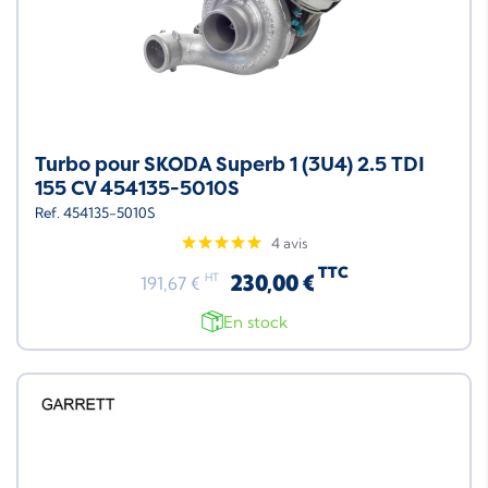
Turbo pour SKODA Superb 1 (3U4) 2.5 TDI
155 CV 454135-5010S
Ref. 454135-5010S
4 avis
TTC
230,00 €
HT
191,67 €
En stock