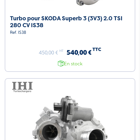
Turbo pour SKODA Superb 3 (3V3) 2.0 TSI
280 CV IS38
Ref. IS38
TTC
540,00 €
HT
450,00 €
En stock