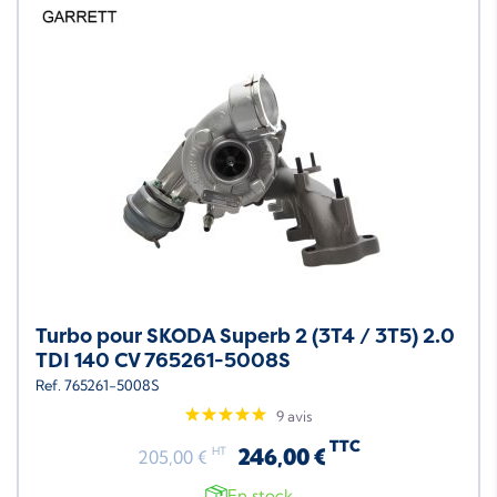
Turbo pour SKODA Superb 2 (3T4 / 3T5) 2.0
TDI 140 CV 765261-5008S
Ref. 765261-5008S
9 avis
TTC
246,00 €
HT
205,00 €
En stock