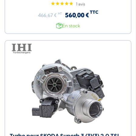
1 avis
TTC
560,00 €
HT
466,67 €
En stock
Turbo pour SKODA Superb 3 (3V3) 2.0 TSI