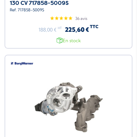
130 CV 717858-5009S
Ref. 717858-5009S
36 avis
TTC
225,60 €
HT
188,00 €
En stock