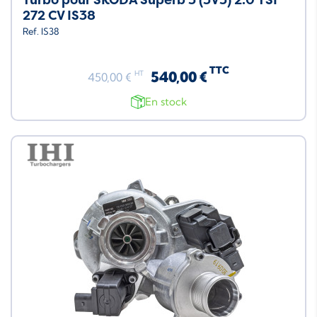
272 CV IS38
Ref. IS38
TTC
540,00 €
HT
450,00 €
En stock