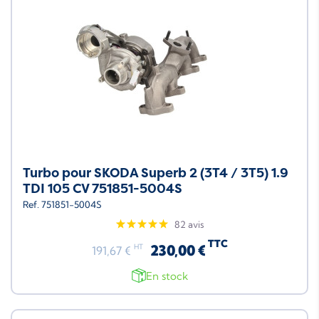
Turbo pour SKODA Superb 2 (3T4 / 3T5) 1.9
TDI 105 CV 751851-5004S
Ref. 751851-5004S
82 avis
TTC
230,00 €
HT
191,67 €
En stock