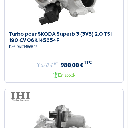
Turbo pour SKODA Superb 3 (3V3) 2.0 TSI
190 CV 06K145654F
Ref. 06K145654F
TTC
980,00 €
HT
816,67 €
En stock