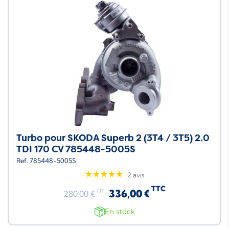
Turbo pour SKODA Superb 2 (3T4 / 3T5) 2.0
TDI 170 CV 785448-5005S
Ref. 785448-5005S
2 avis
TTC
336,00 €
HT
280,00 €
En stock