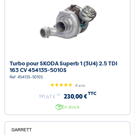
Turbo pour SKODA Superb 1 (3U4) 2.5 TDI
163 CV 454135-5010S
Ref. 454135-5010S
4 avis
TTC
230,00 €
HT
191,67 €
En stock