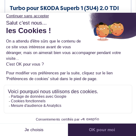
Turbo pour SKODA Superb 1 (3U4) 2.0 TDI
140 CV 717858-5009S
Ref. 717858-5009S
36 avis
TTC
225,60 €
HT
188,00 €
En stock
Filtrer