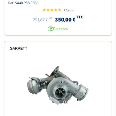
Ref. 5440 988 0036
12 avis
TTC
350,00 €
HT
291,67 €
En stock