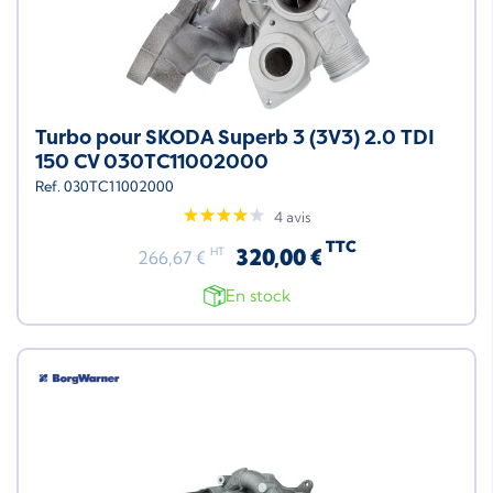
Turbo pour SKODA Superb 3 (3V3) 2.0 TDI
150 CV 030TC11002000
Ref. 030TC11002000
4 avis
TTC
320,00 €
HT
266,67 €
En stock