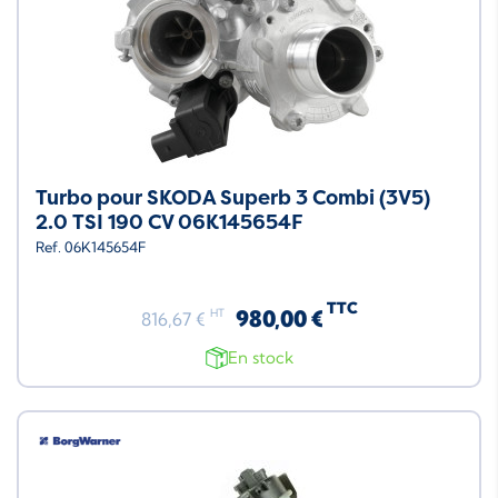
Turbo pour SKODA Superb 3 Combi (3V5)
2.0 TSI 190 CV 06K145654F
Ref. 06K145654F
TTC
980,00 €
HT
816,67 €
En stock