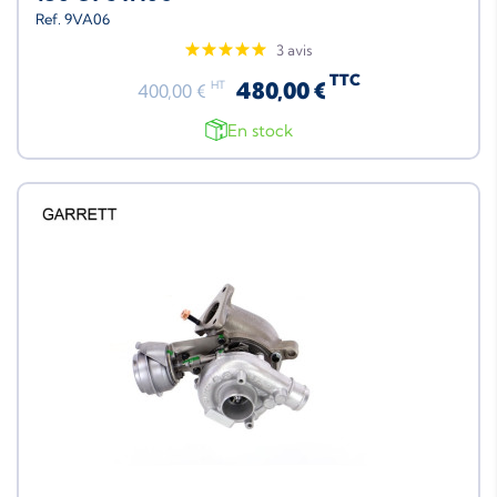
Ref. 9VA06
3 avis
TTC
480,00 €
HT
400,00 €
En stock