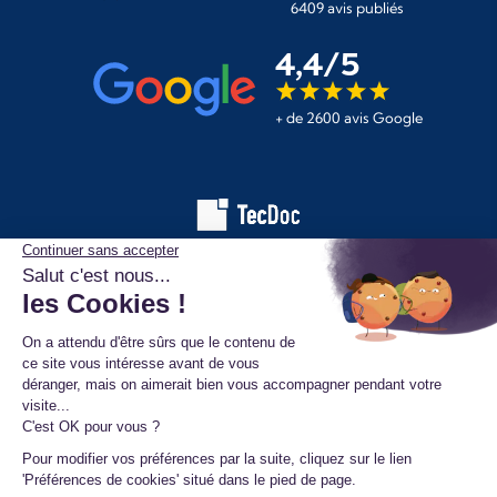
6409 avis publiés
4,4/5
+ de 2600 avis Google
Les informations affichées sur ce site de pièces automobiles
proviennent de la base de données TecDoc. Elles sont protégées
par le droit d’auteur et ne peuvent en aucun cas être copiées,
reproduites, utilisées ou diffusées sans l’autorisation préalable de
TecAlliance. Toute utilisation non autorisée constitue une infraction
et pourra faire l’objet de poursuites.
Mentions légales
Données personnelles
Conditions générales de vente