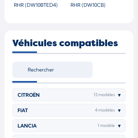
RHR (DW10BTED4)
RHR (DW10CB)
7560476
7560479005S
756047-5005S-JR-WS
MTAP00
Véhicules compatibles
CITROËN
▾
13 modèles
FIAT
▾
4 modèles
LANCIA
▾
1 modèle