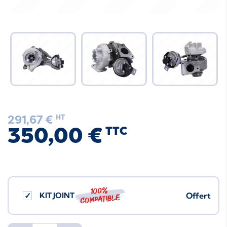
291,67 €
HT
350,00 €
TTC
100%
KIT JOINT
Offert
compatible