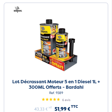
Neuf
Lot Décrassant Moteur 5 en 1 Diesel 1L +
300ML Offerts - Bardahl
Ref. 9389
6 avis
TTC
51,99 €
HT
43,33 €