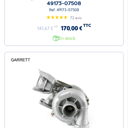
49173-07508
Ref. 49173-07508
72 avis
TTC
170,00 €
HT
141,67 €
En stock