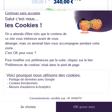
240,00 €
HT
200,00 €
En stock
Turbo pour CITROËN C8 2.2 HDi 128 CV
707240-5005S