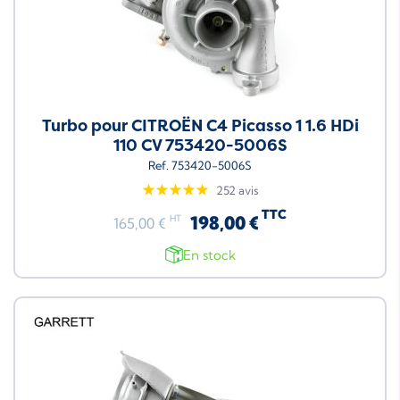
Turbo pour CITROËN C4 Picasso 1 1.6 HDi
110 CV 753420-5006S
Ref. 753420-5006S
252 avis
TTC
198,00 €
HT
165,00 €
En stock