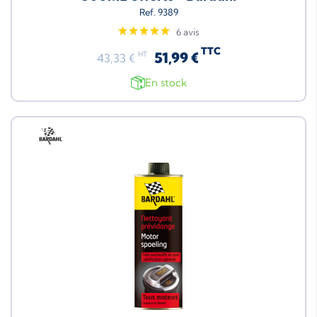
Ref. 9389
6 avis
TTC
51,99 €
HT
43,33 €
En stock
Neuf