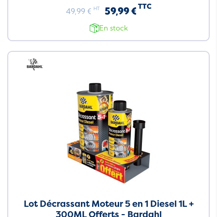
TTC
59,99 €
HT
49,99 €
En stock
Neuf
Lot Décrassant Moteur 5 en 1 Diesel 1L +
300ML Offerts - Bardahl