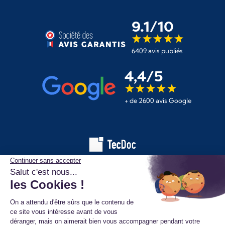
9.1/10
6409 avis publiés
4,4/5
+ de 2600 avis Google
Les informations affichées sur ce site de pièces automobiles
proviennent de la base de données TecDoc. Elles sont protégées
par le droit d’auteur et ne peuvent en aucun cas être copiées,
reproduites, utilisées ou diffusées sans l’autorisation préalable de
TecAlliance. Toute utilisation non autorisée constitue une infraction
et pourra faire l’objet de poursuites.