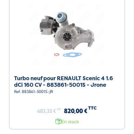
Turbo neuf pour RENAULT Scenic 4 1.6
dCi 160 CV - 883861-5001S - Jrone
Ref. 883861-5001S-JR
TTC
820,00 €
HT
683,33 €
En stock