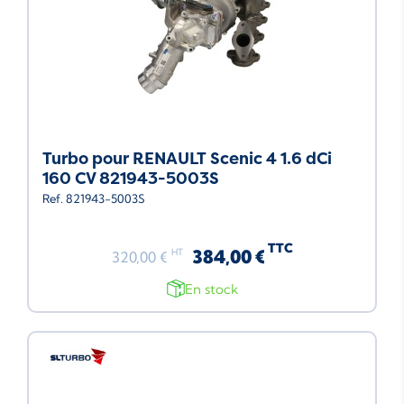
Turbo pour RENAULT Scenic 4 1.6 dCi
160 CV 821943-5003S
Ref. 821943-5003S
TTC
384,00 €
HT
320,00 €
En stock
Neuf