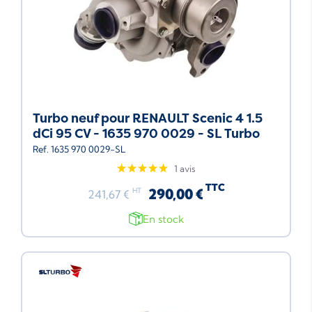
Turbo neuf pour RENAULT Scenic 4 1.5
dCi 95 CV - 1635 970 0029 - SL Turbo
Ref. 1635 970 0029-SL
1 avis
TTC
290,00 €
HT
241,67 €
En stock
Neuf