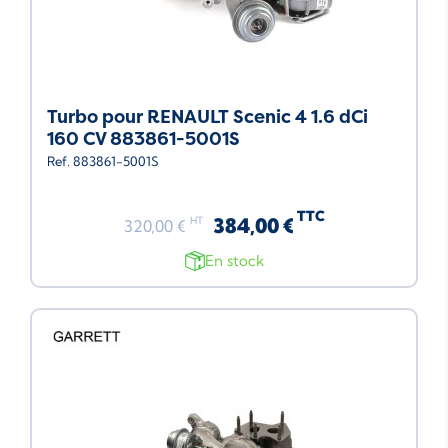
Turbo pour RENAULT Scenic 4 1.6 dCi
160 CV 883861-5001S
Ref. 883861-5001S
TTC
384,00 €
HT
320,00 €
En stock