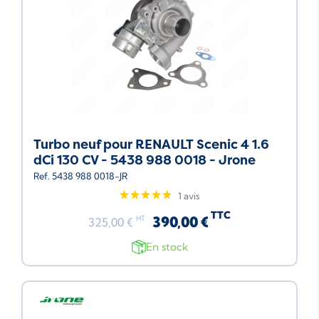
Turbo neuf pour RENAULT Scenic 4 1.6
dCi 130 CV - 5438 988 0018 - Jrone
Ref. 5438 988 0018-JR
1 avis
TTC
390,00 €
HT
325,00 €
En stock
Neuf