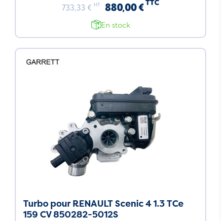
TTC
880,00 €
HT
733,33 €
En stock
Turbo pour RENAULT Scenic 4 1.3 TCe
159 CV 850282-5012S