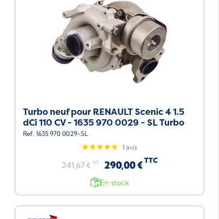
Turbo neuf pour RENAULT Scenic 4 1.5
dCi 110 CV - 1635 970 0029 - SL Turbo
Ref. 1635 970 0029-SL
1 avis
TTC
290,00 €
HT
241,67 €
En stock
Neuf