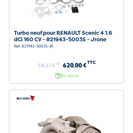
Turbo neuf pour RENAULT Scenic 4 1.6
dCi 160 CV - 821943-5003S - Jrone
Ref. 821943-5003S-JR
TTC
620,00 €
HT
516,67 €
En stock
Neuf