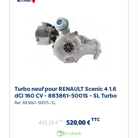
Turbo neuf pour RENAULT Scenic 4 1.6
dCi 160 CV - 883861-5001S - SL Turbo
Ref. 883861-5001S-SL
TTC
520,00 €
HT
433,33 €
En stock