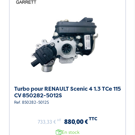
Turbo pour RENAULT Scenic 4 1.3 TCe 115
CV 850282-5012S
Ref. 850282-5012S
TTC
880,00 €
HT
733,33 €
En stock