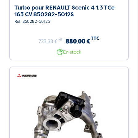
Turbo pour RENAULT Scenic 4 1.3 TCe
163 CV 850282-5012S
Ref. 850282-5012S
TTC
880,00 €
HT
733,33 €
En stock