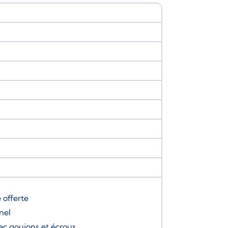
e
offerte
nel
ec goujons et écrous