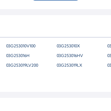
765261 0006
7
765261 5006S
7
765261 9008S
7
765261-0004
7
765261-0007
7
03G253010V100
03G253010X
0
765261-3
7
03G253016H
03G253016HV
0
765261-5005S
7
03G253019LV200
03G253019LX
0
765261-5008S
7
7652610002
7
7652610005
7
7652612006
7
7652615007S
7