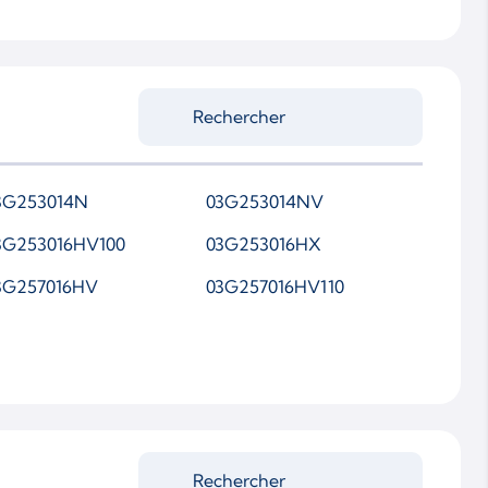
65261 0007
65261 5007S
65261-0002
65261-0005
65261-2
3G253014N
03G253014NV
65261-4
3G253016HV100
03G253016HX
65261-5006S
3G257016HV
03G257016HV110
65261-6
652610003
652610006
652615005S
652615008S