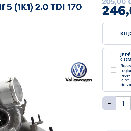
205,00 
5 (1K1) 2.0 TDI 170
246,
KIT 
JE R
CO
Recev
régla
recev
la no
de vo
-