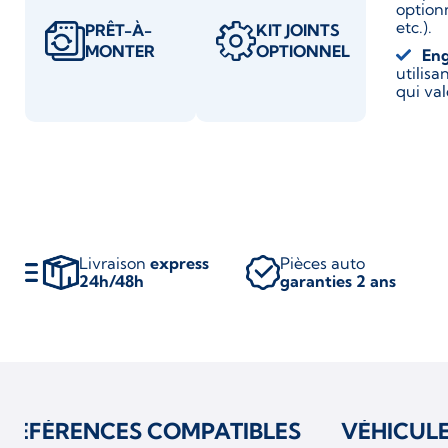
optionn
etc.).
PRÊT-À-
KIT JOINTS
MONTER
OPTIONNEL
En
utilis
qui va
Livraison
express
Pièces auto
24h/48h
garanties 2 ans
RÉFÉRENCES COMPATIBLES
VÉHICUL