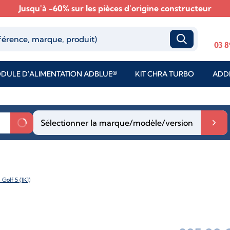
Jusqu'à -60% sur les pièces d'origine constructeur
03 8
DULE D'ALIMENTATION ADBLUE®
KIT CHRA TURBO
ADDI
Sélectionner la marque/modèle/version
olf 5 (1K1)