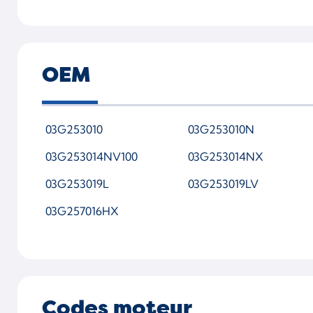
765261 0005
765261 5005S
765261 5008S
OEM
765261-0003
765261-0006
03G253010
03G253010N
765261-2006
03G253014NV100
03G253014NX
765261-5
03G253019L
03G253019LV
765261-5007S
03G257016HX
765261-9008S
7652610004
7652610007
Codes moteur
7652615006S