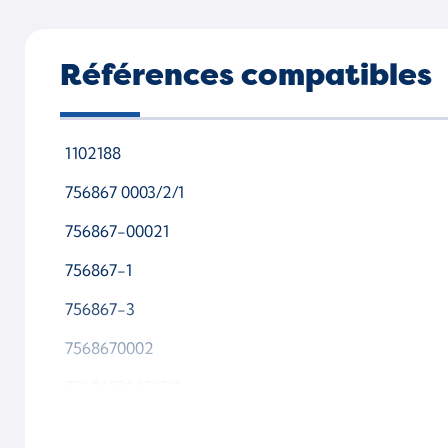
Références compatibles
1102188
756867 0003/2/1
756867-00021
756867-1
756867-3
7568670002
7568670003/2/1
765261 0002