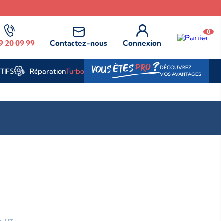
0
9 20 09 99
Contactez-nous
Connexion
?
PRO
VOUS ÊTES
DÉCOUVREZ
Réparation
Turbo
TIFS
VOS AVANTAGES