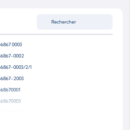
56867 0003
56867-0002
56867-0003/2/1
56867-2003
568670001
568670003
568675003S
65261 0004