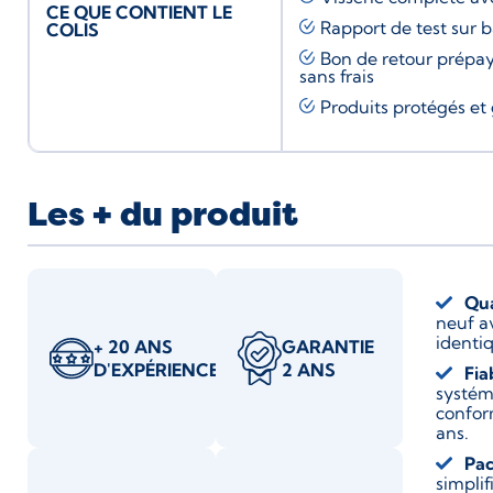
CE QUE CONTIENT LE
Rapport de test sur 
COLIS
Bon de retour prépay
sans frais
Produits protégés et 
Les + du produit
Qua
neuf a
identiq
+ 20 ANS
GARANTIE
D'EXPÉRIENCE
2 ANS
Fia
systém
confor
ans.
Pac
simplif