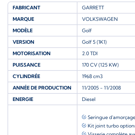
FABRICANT
GARRETT
MARQUE
VOLKSWAGEN
MODÈLE
Golf
VERSION
Golf 5 (1K1)
MOTORISATION
2.0 TDI
PUISSANCE
170 CV (125 KW)
CYLINDRÉE
1968 cm3
ANNÉE DE PRODUCTION
11/2005 - 11/2008
ENERGIE
Diesel
Seringue d'amorçag
Kit joint turbo
option
Visserie complète av