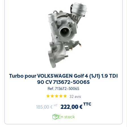
Turbo pour VOLKSWAGEN Golf 4 (1J1) 1.9 TDI
90 CV 713672-5006S
Ref. 713672-5006S
32 avis
TTC
222,00 €
HT
185,00 €
En stock