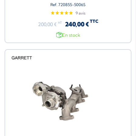
Ref. 720855-5006S
9 avis
TTC
240,00 €
HT
200,00 €
En stock