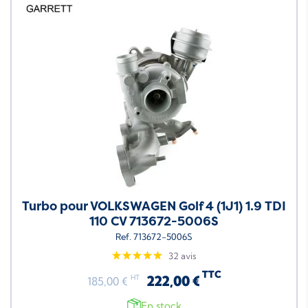
Turbo pour VOLKSWAGEN Golf 4 (1J1) 1.9 TDI
110 CV 713672-5006S
Ref. 713672-5006S
32 avis
TTC
222,00 €
HT
185,00 €
En stock