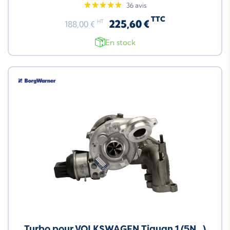
36 avis
TTC
225,60 €
HT
188,00 €
En stock
Turbo pour VOLKSWAGEN Tiguan 1 (5N_)