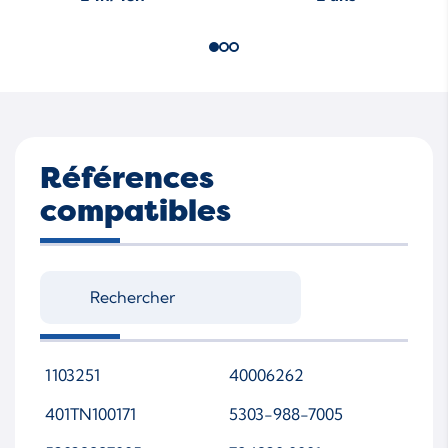
Références
compatibles
1103251
40006262
401TN100171
5303-988-7005