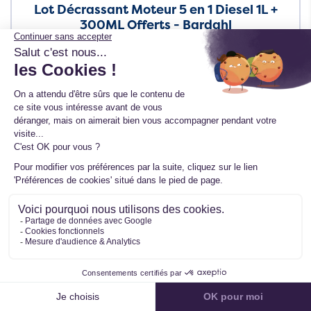
Lot Décrassant Moteur 5 en 1 Diesel 1L +
300ML Offerts - Bardahl
Ref. 9389
6 avis
TTC
51,99 €
HT
43,33 €
En stock
Neuf