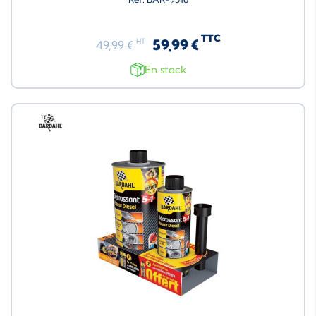
TTC
59,99 €
HT
49,99 €
En stock
Neuf