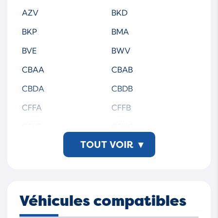
7249300004
7249300006
AZV
BKD
7249300008
7249300009
BKP
BMA
7249300010
7249302009
BVE
BWV
7249305001S
7249305002S
CBAA
CBAB
7249305004S
7249305006S
CBDA
CBDB
7249305008S
7249305009S
CFFA
CFFB
7249305010S
7249305012S
CFHB
CFHC
7249309009S
7249309010S
TOUT VOIR
▾
CJAA
CLCB
GA1724930-0004
GA1724930-0006
CLJA
GA1724930-5004S
GA1724930-5006S
724930-5010S-WSMT
Véhicules compatibles
AP00