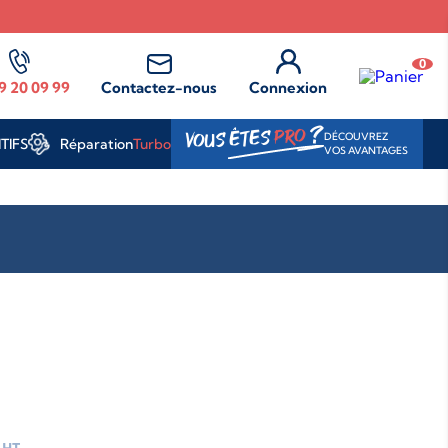
0
9 20 09 99
Contactez-nous
Connexion
?
PRO
VOUS ÊTES
DÉCOUVREZ
Réparation
Turbo
TIFS
VOS AVANTAGES