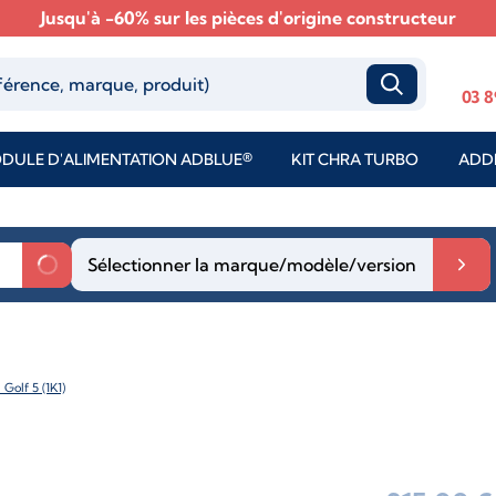
Jusqu'à -60% sur les pièces d'origine constructeur
03 8
DULE D'ALIMENTATION ADBLUE®
KIT CHRA TURBO
ADDI
Sélectionner la marque/modèle/version
olf 5 (1K1)