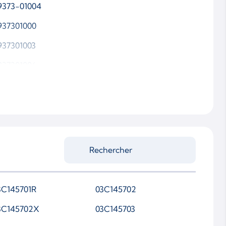
9373-01004
937301000
937301003
937301006
9T7301005
439-970-0139
4399880139
3C145701R
03C145702
3C145702X
03C145703