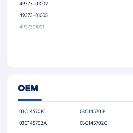
49373-01002
49373-01005
4937301001
4937301004
49T73 01005
5439 970 0139
5439-988-0139
49373-01005-WSMTAP00
OEM
03C145701C
03C145701F
03C145702A
03C145702C