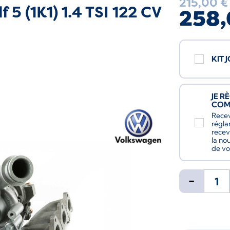
215,00 €
 (1K1) 1.4 TSI 122 CV
258,
KIT 
JE R
CO
Recev
régla
recev
la no
de vo
-