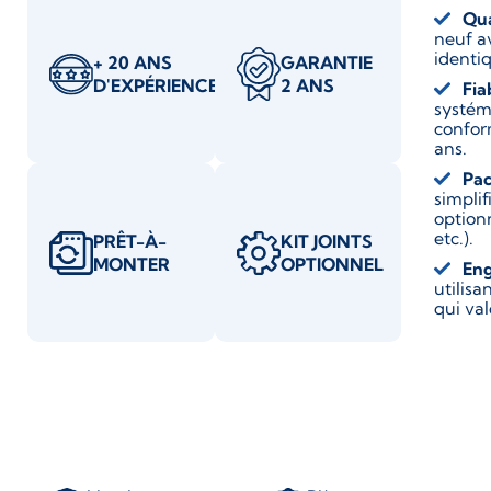
Qua
neuf a
identiq
+ 20 ANS
GARANTIE
D'EXPÉRIENCE
2 ANS
Fia
systém
confor
ans.
Pac
simplif
optionn
etc.).
PRÊT-À-
KIT JOINTS
MONTER
OPTIONNEL
En
utilis
qui va