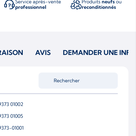
Service après-vente
Produits
neufs
ou
professionnel
reconditionnés
RAISON
AVIS
DEMANDER UNE INFO
9373 01002
9373 01005
9373-01001