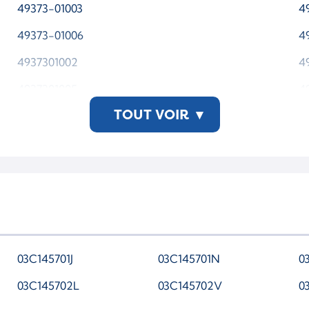
49373-01003
4
49373-01006
4
4937301002
4
4937301005
4
TOUT VOIR
▾
49T73-01005
4
5439 988 0139
5
54399700139
5
03C145701J
03C145701N
0
03C145702L
03C145702V
0