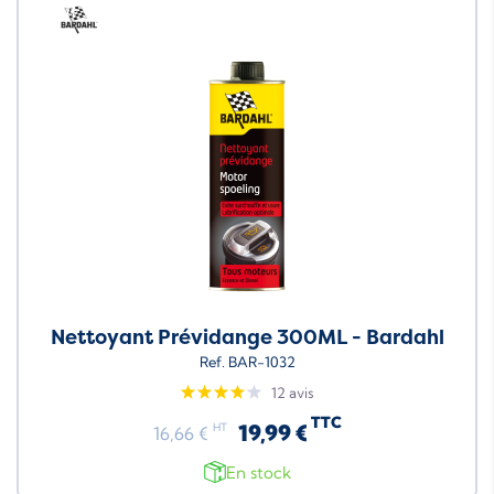
Neuf
Nettoyant Prévidange 300ML - Bardahl
Ref. BAR-1032
12 avis
TTC
19,99 €
HT
16,66 €
En stock