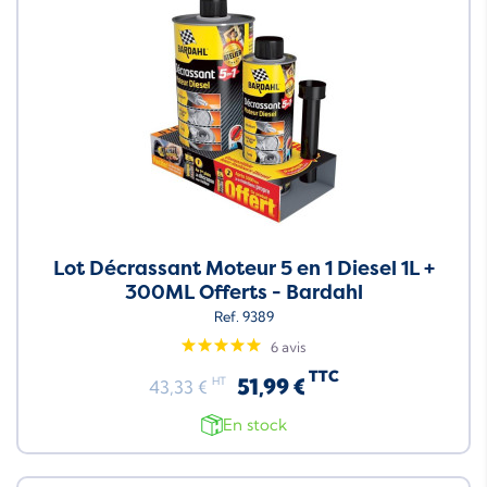
Lot Décrassant Moteur 5 en 1 Diesel 1L +
300ML Offerts - Bardahl
Ref. 9389
6 avis
TTC
51,99 €
HT
43,33 €
En stock