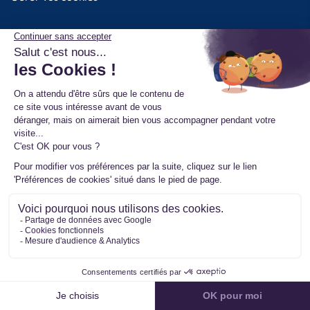
Produits
Turbo
Injecteurs
Pompe Haute Pression
Pompe à Huile
Module d'alimentation AdBlue
Kit Chra Turbo
Additifs Bardahl
Services