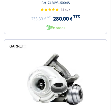
Ref. 742693-5004S
14 avis
TTC
280,00 €
HT
233,33 €
En stock