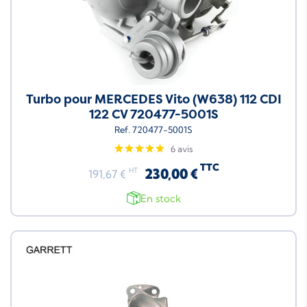
Turbo pour MERCEDES Vito (W638) 112 CDI
122 CV 720477-5001S
Ref. 720477-5001S
6 avis
TTC
230,00 €
HT
191,67 €
En stock