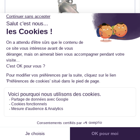
Turbo pour MERCEDES Classe C (W203)
320 CDI 224 CV 765155-5008S
Ref. 765155-5008S
39 avis
TTC
295,00 €
HT
245,83 €
En stock