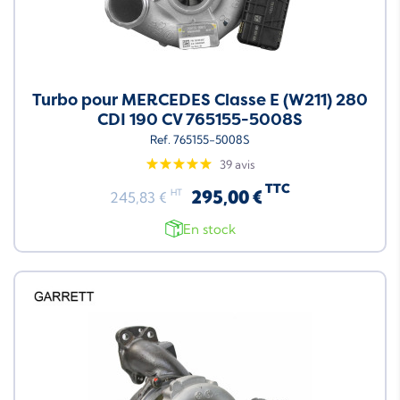
Turbo pour MERCEDES Classe E (W211) 280
CDI 190 CV 765155-5008S
Ref. 765155-5008S
39 avis
TTC
295,00 €
HT
245,83 €
En stock