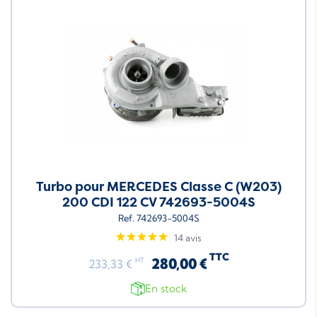
Turbo pour MERCEDES Classe C (W203)
200 CDI 122 CV 742693-5004S
Ref. 742693-5004S
14 avis
TTC
280,00 €
HT
233,33 €
En stock