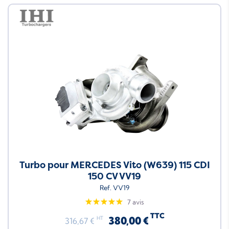
Turbo pour MERCEDES Vito (W639) 115 CDI
150 CV VV19
Ref. VV19
7 avis
TTC
380,00 €
HT
316,67 €