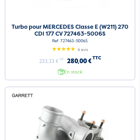
Turbo pour MERCEDES Classe E (W211) 270
CDI 177 CV 727463-5006S
Ref. 727463-5006S
6 avis
TTC
280,00 €
HT
233,33 €
En stock