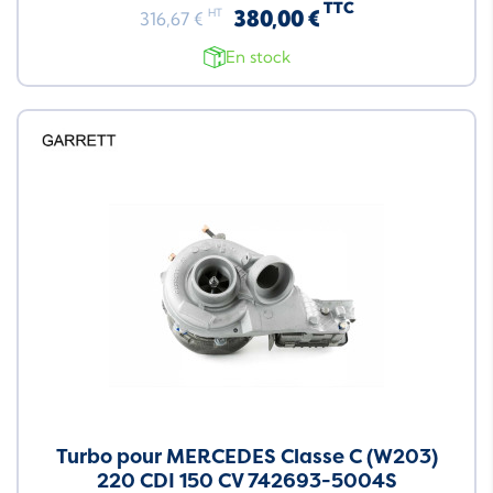
TTC
380,00 €
HT
316,67 €
En stock
Turbo pour MERCEDES Classe C (W203)
220 CDI 150 CV 742693-5004S