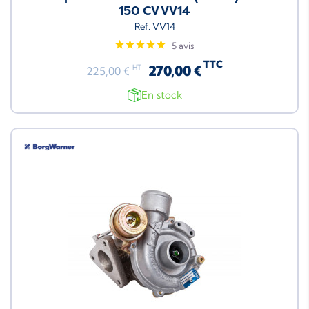
150 CV VV14
Ref. VV14
5 avis
TTC
270,00 €
HT
225,00 €
En stock