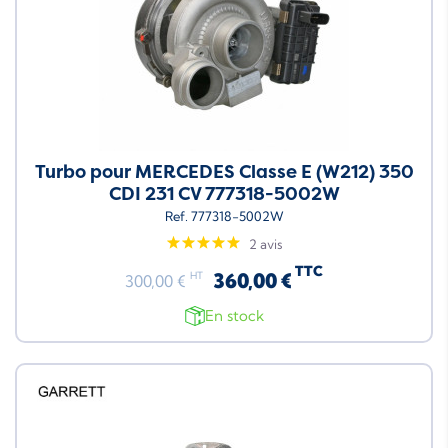
Turbo pour MERCEDES Classe E (W212) 350
CDI 231 CV 777318-5002W
Ref. 777318-5002W
2 avis
TTC
360,00 €
HT
300,00 €
En stock