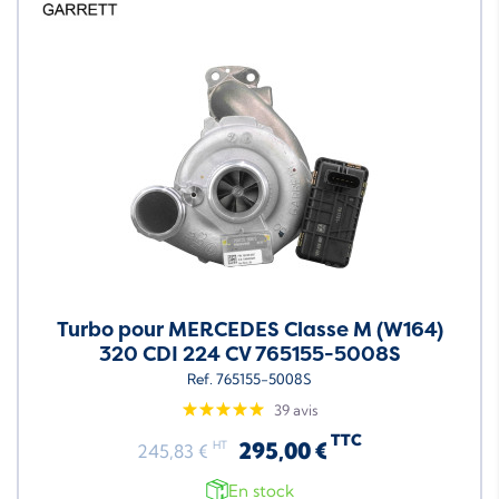
Turbo pour MERCEDES Classe M (W164)
320 CDI 224 CV 765155-5008S
Ref. 765155-5008S
39 avis
TTC
295,00 €
HT
245,83 €
En stock