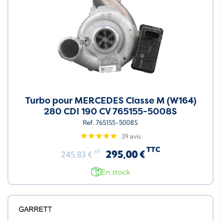
Turbo pour MERCEDES Classe M (W164)
280 CDI 190 CV 765155-5008S
Ref. 765155-5008S
39 avis
TTC
295,00 €
HT
245,83 €
En stock