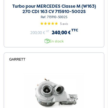
Turbo pour MERCEDES Classe M (W163)
270 CDI 163 CV 715910-5002S
Ref. 715910-5002S
5 avis
TTC
240,00 €
HT
200,00 €
En stock