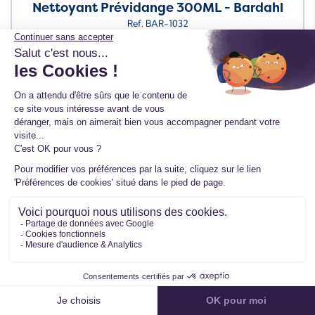
Nettoyant Prévidange 300ML - Bardahl
Ref. BAR-1032
12 avis
TTC
19,99 €
HT
16,66 €
En stock
Besoin de plus d'informations ?
Renseignez simplement ce formulaire, nous vous
répondons dans les plus brefs délais
Immatriculation