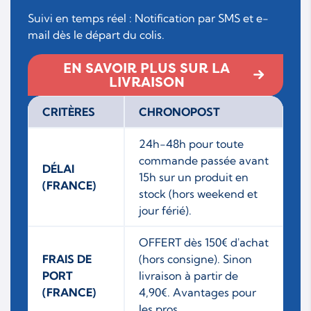
Suivi en temps réel : Notification par SMS et e-
mail dès le départ du colis.
EN SAVOIR PLUS SUR LA
LIVRAISON
CRITÈRES
CHRONOPOST
24h-48h pour toute
commande passée avant
DÉLAI
15h sur un produit en
(FRANCE)
stock (hors weekend et
jour férié).
OFFERT dès 150€ d'achat
FRAIS DE
(hors consigne). Sinon
PORT
livraison à partir de
(FRANCE)
4,90€. Avantages pour
les pros.