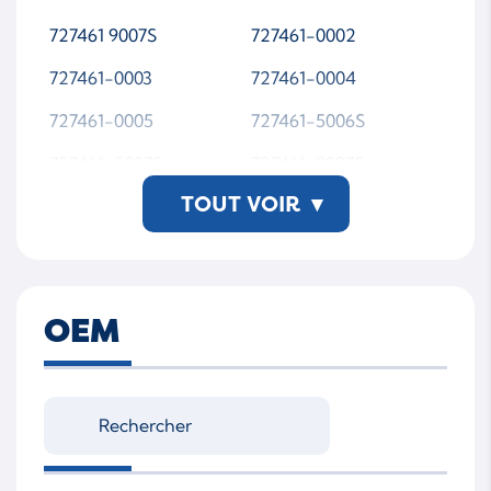
727461 9007S
727461-0002
727461-0003
727461-0004
727461-0005
727461-5006S
727461-5007S
727461-9007S
TOUT VOIR
▾
7274610002
7274610003
7274610004
7274610005
7274615006S
7274615007S
OEM
7274619007S
742693 0002
742693 5002S
742693 5003S
742693 5004S
742693 9004S
742693-0002
742693-5002S