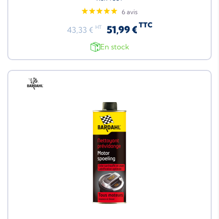
6 avis
TTC
51,99 €
HT
43,33 €
En stock
Neuf