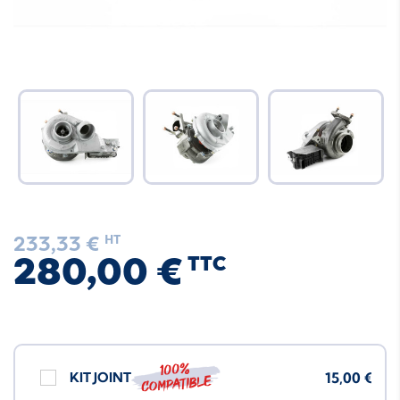
233,33 €
HT
280,00 €
TTC
100%
KIT JOINT
15,00 €
compatible