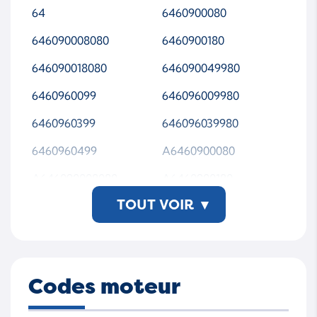
742693-5003S
742693-5004S
64
6460900080
742693-9004S
7426930002
646090008080
6460900180
7426935002S
7426935003S
646090018080
646090049980
7426935004S
7426939004S
6460960099
646096009980
742693-5004S-WSMT
6460960399
646096039980
AP00
6460960499
A6460900080
A646090008080
A6460900180
TOUT VOIR
▾
A646090018080
A6460900499
A646090049980
A6460960099
A646096009980
A6460960399
Codes moteur
A646096039980
A6460960499
A646096049980