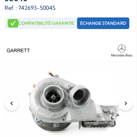
Ref. : 742693-5004S
COMPATIBILITÉ GARANTIE
ÉCHANGE STANDARD
chevron_left
chevron_right