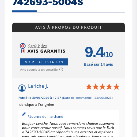
742693-5004S
AVIS À PROPOS DU PRODUIT
9.4
/10
VOIR L'ATTESTATION
Basé sur 14 avis
Avis soumis à un contrôle
Leriche J.
Publié le 30/06/2026 à 17:57
(Date de commande : 24/06/2026)
Identique a l'orignine
Réponse du marchand
Bonjour Leriche, Nous vous remercions chaleureusement
pour votre retour positif. Nous sommes ravis que le Turb
o 742693-5004S ait répondu à vos attentes et espérons
vous retrouver bientôt sur notre boutique. Bien cordiale