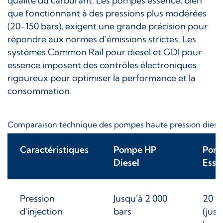
qualité du carburant. Les pompes essence, bien
que fonctionnant à des pressions plus modérées
(20-150 bars), exigent une grande précision pour
répondre aux normes d'émissions strictes. Les
systèmes Common Rail pour diesel et GDI pour
essence imposent des contrôles électroniques
rigoureux pour optimiser la performance et la
consommation.
Comparaison technique des pompes haute pression diesel
Caractéristiques
Pompe HP
Pom
Diesel
Esse
Pression
Jusqu'à 2 000
20 à 
d'injection
bars
(jus