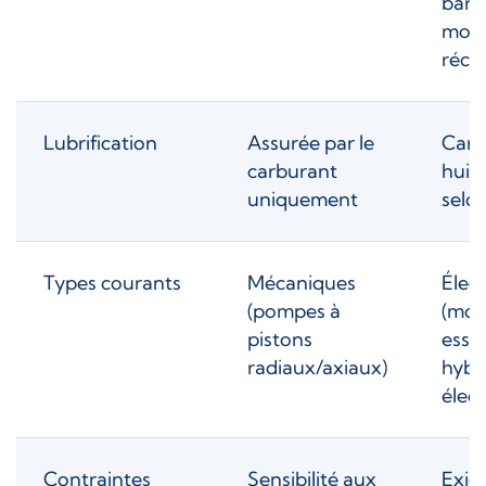
bars
modè
réce
Lubrification
Assurée par le
Carb
carburant
huil
uniquement
selo
Types courants
Mécaniques
Élec
(pompes à
(mot
pistons
esse
radiaux/axiaux)
hybr
élect
Contraintes
Sensibilité aux
Exig