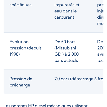
spécifiques
impuretés et
préc
eau dans le
injec
carburant
dire
mod
Évolution
De 50 bars
De 2
pression (depuis
(Mitsubishi
200 
1998)
GDI) à 2 000
avan
bars actuels
tech
Pression de
7,0 bars (démarrage à froi
précharge
Les pompes HP diesel mécaniques utilisent