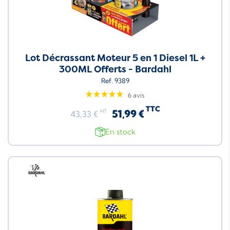
Lot Décrassant Moteur 5 en 1 Diesel 1L +
300ML Offerts - Bardahl
Ref. 9389
6 avis
TTC
51,99 €
HT
43,33 €
En stock
Neuf