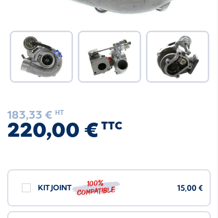
183,33 €
HT
220,00 €
TTC
100%
KIT JOINT
15,00 €
compatible