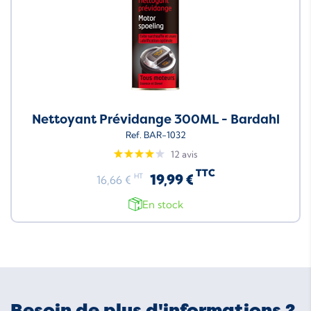
Nettoyant Prévidange 300ML - Bardahl
Ref. BAR-1032
12 avis
TTC
19,99 €
HT
16,66 €
En stock
Besoin de plus d'informations ?