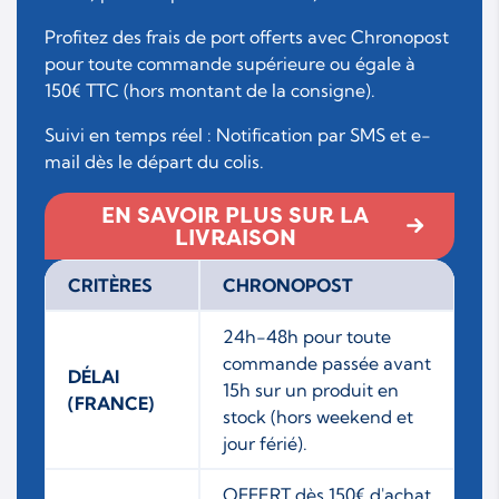
Profitez des frais de port offerts avec Chronopost
pour toute commande supérieure ou égale à
150€ TTC (hors montant de la consigne).
Suivi en temps réel : Notification par SMS et e-
mail dès le départ du colis.
EN SAVOIR PLUS SUR LA
LIVRAISON
CRITÈRES
CHRONOPOST
24h-48h pour toute
commande passée avant
DÉLAI
15h sur un produit en
(FRANCE)
stock (hors weekend et
jour férié).
OFFERT dès 150€ d'achat