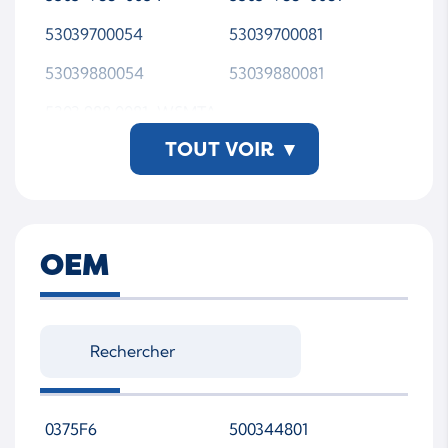
53039700054
53039700081
53039880054
53039880081
5303 988 0081-WSMTA
P00
TOUT VOIR
▾
OEM
0375F6
500344801