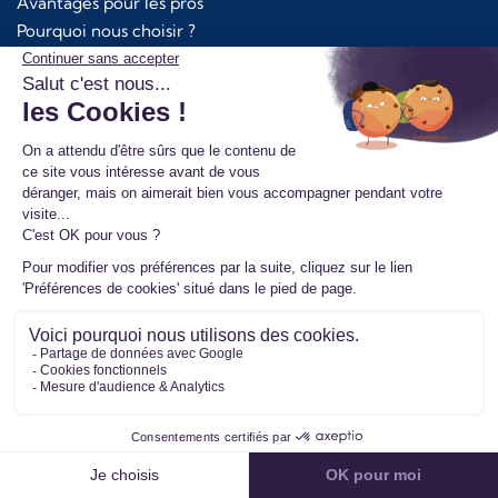
Avantages pour les pros
Pourquoi nous choisir ?
Top Références
Turbos d'occasion
Codes Erreurs
9.1/10
6409 avis publiés
4,4/5
+ de 2600 avis Google