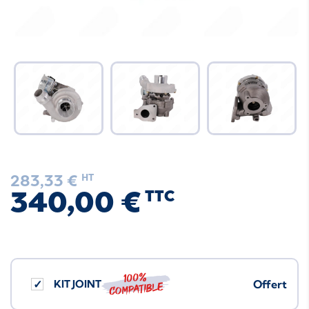
283,33 €
HT
340,00 €
TTC
100%
KIT JOINT
Offert
compatible