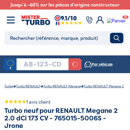
Jusqu'à -60% sur les pièces d'origine constructeur
9.1/10
0
Par véhicule
Turbo
Turbo RENAULT
Turbo RENAULT Megane
Turbo RENAULT Megane 2
1
avis client
Turbo neuf pour RENAULT Megane 2
2.0 dCi 173 CV - 765015-5006S -
Jrone