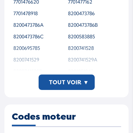
765015-5004S
765015-5005S
7701476620
7701477162
765015-5006S
765015-9006S
7701478918
8200473786
7650150001
7650150002
8200473786A
8200473786B
7650150003
7650150004
8200473786C
8200583885
7650150006
7650155001S
8200695785
8200741528
7650155002S
7650155003S
8200741529
8200741529A
7650155004S
7650155005S
8200741529B
8201051043
7650155006S
TOUT VOIR
7650159006S
▾
8201051043A
8201124245
765015-5006S-JR-WS
MTAP00
Codes moteur