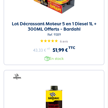
Lot Décrassant Moteur 5 en 1 Diesel 1L +
300ML Offerts - Bardahl
Ref. 9389
6 avis
TTC
51,99 €
HT
43,33 €
En stock
Neuf