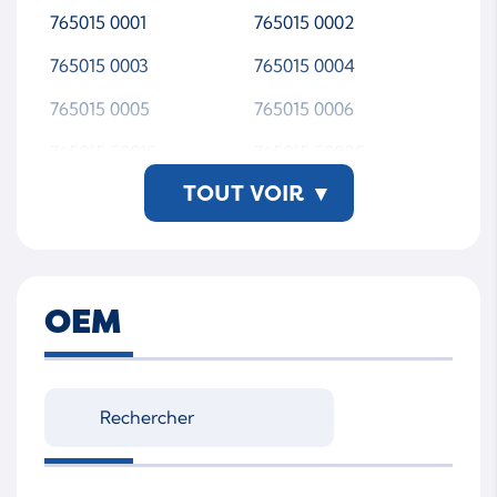
765015 0001
765015 0002
765015 0003
765015 0004
765015 0005
765015 0006
765015 5001S
765015 5002S
TOUT VOIR
▾
765015 5003S
765015 5004S
765015 5005S
765015 5006S
765015 9006S
765015-0001
OEM
765015-0002
765015-0003
765015-0004
765015-0005
765015-0006
765015-5001S
765015-5002S
765015-5003S