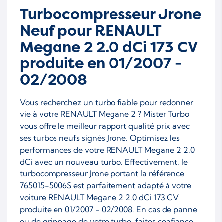
Turbocompresseur Jrone
M9R 862
M9R 865
Neuf pour RENAULT
M9R 866
Megane 2 2.0 dCi 173 CV
produite en 01/2007 -
02/2008
Vous recherchez un turbo fiable pour redonner
vie à votre RENAULT Megane 2 ? Mister Turbo
vous offre le meilleur rapport qualité prix avec
ses turbos neufs signés Jrone. Optimisez les
performances de votre RENAULT Megane 2 2.0
dCi avec un nouveau turbo. Effectivement, le
turbocompresseur Jrone portant la référence
765015-5006S est parfaitement adapté à votre
voiture RENAULT Megane 2 2.0 dCi 173 CV
produite en 01/2007 - 02/2008. En cas de panne
ou de grippage de votre turbo, faites confiance