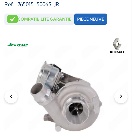
Ref. : 765015-5006S-JR
COMPATIBILITÉ GARANTIE
PIECE NEUVE
chevron_left
chevron_right