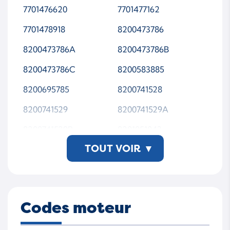
765015-5004S
765015-5005S
7701476620
7701477162
765015-5006S
765015-9006S
7701478918
8200473786
7650150001
7650150002
8200473786A
8200473786B
7650150003
7650150004
8200473786C
8200583885
7650150006
7650155001S
8200695785
8200741528
7650155002S
7650155003S
8200741529
8200741529A
7650155004S
7650155005S
8200741529B
8201051043
7650155006S
TOUT VOIR
7650159006S
▾
8201051043A
8201124245
765015-5006S-JR-WS
MTAP00
Codes moteur