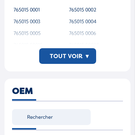
765015 0001
765015 0002
765015 0003
765015 0004
765015 0005
765015 0006
765015 5001S
765015 5002S
TOUT VOIR
▾
765015 5003S
765015 5004S
765015 5005S
765015 5006S
765015 9006S
765015-0001
OEM
765015-0002
765015-0003
765015-0004
765015-0005
765015-0006
765015-5001S
765015-5002S
765015-5003S