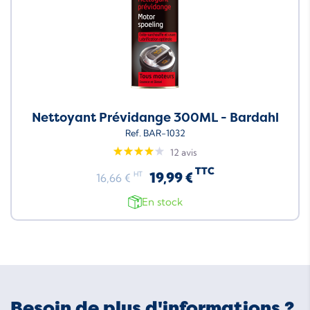
Nettoyant Prévidange 300ML - Bardahl
Ref. BAR-1032
12 avis
TTC
19,99 €
HT
16,66 €
En stock
Besoin de plus d'informations ?