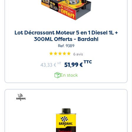
Lot Décrassant Moteur 5 en 1 Diesel 1L +
300ML Offerts - Bardahl
Ref. 9389
6 avis
TTC
51,99 €
HT
43,33 €
En stock
Neuf