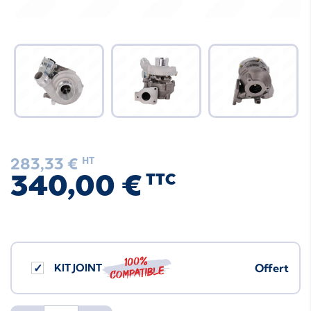
283,33 €
HT
340,00 €
TTC
100%
KIT JOINT
Offert
compatible