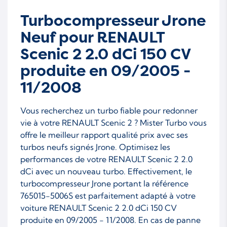
M9R 858
M9R 859
Turbocompresseur Jrone
M9R 862
M9R 865
Neuf pour RENAULT
M9R 866
Scenic 2 2.0 dCi 150 CV
produite en 09/2005 -
11/2008
Vous recherchez un turbo fiable pour redonner
vie à votre RENAULT Scenic 2 ? Mister Turbo vous
offre le meilleur rapport qualité prix avec ses
turbos neufs signés Jrone. Optimisez les
performances de votre RENAULT Scenic 2 2.0
dCi avec un nouveau turbo. Effectivement, le
turbocompresseur Jrone portant la référence
765015-5006S est parfaitement adapté à votre
voiture RENAULT Scenic 2 2.0 dCi 150 CV
produite en 09/2005 - 11/2008. En cas de panne