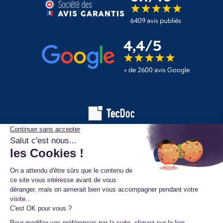
6409 avis publiés
4,4/5
+ de 2600 avis Google
Les informations affichées sur ce site de pièces automobiles
proviennent de la base de données TecDoc. Elles sont protégées
par le droit d’auteur et ne peuvent en aucun cas être copiées,
reproduites, utilisées ou diffusées sans l’autorisation préalable de
TecAlliance. Toute utilisation non autorisée constitue une infraction
et pourra faire l’objet de poursuites.
Mentions légales
Données personnelles
Conditions générales de vente