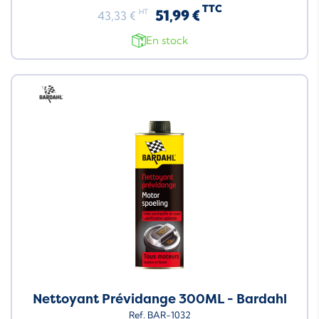
TTC
51,99 €
HT
43,33 €
En stock
Neuf
Nettoyant Prévidange 300ML - Bardahl
Ref. BAR-1032