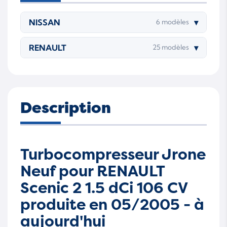
NISSAN
▾
6 modèles
RENAULT
▾
25 modèles
Description
Turbocompresseur Jrone
Neuf pour RENAULT
Scenic 2 1.5 dCi 106 CV
produite en 05/2005 - à
aujourd'hui