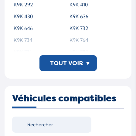
K9K 292
K9K 410
K9K 430
K9K 636
K9K 646
K9K 732
K9K 734
K9K 764
K9K 774
K9K 780
TOUT VOIR
▾
K9K 782
K9K 832
K9K 896
Véhicules compatibles