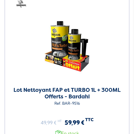
Neuf
Lot Nettoyant FAP et TURBO 1L + 300ML
Offerts - Bardahl
Ref. BAR-9516
TTC
59,99 €
HT
49,99 €
En stock