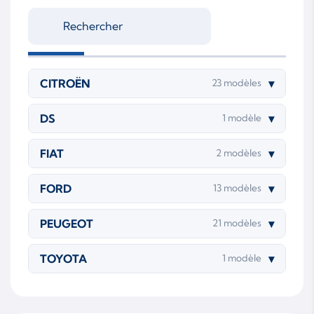
T3JA
T3JB
TZJA
TZJB
UGCA
UGCB
CITROËN
▾
23 modèles
UGJC
XUCC
DS
▾
1 modèle
XUCD
XUJA
FIAT
▾
2 modèles
XUJB
XWCA
XWCB
FORD
▾
13 modèles
PEUGEOT
▾
21 modèles
TOYOTA
▾
1 modèle