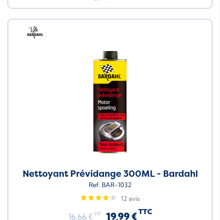
Neuf
Nettoyant Prévidange 300ML - Bardahl
Ref. BAR-1032
12 avis
TTC
19,99 €
HT
16,66 €