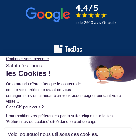
4,4/5
+ de 2600 avis Google
Les informations affichées sur ce site de pièces automobiles
proviennent de la base de données TecDoc. Elles sont protégées
par le droit d’auteur et ne peuvent en aucun cas être copiées,
reproduites, utilisées ou diffusées sans l’autorisation préalable de
TecAlliance. Toute utilisation non autorisée constitue une infraction
et pourra faire l’objet de poursuites.
Mentions légales
Données personnelles
Conditions générales de vente
Ⓒ 2026 www.mister-turbo.com : Turbo auto échange standard