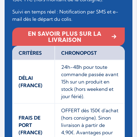
Suivi en temps réel : Notification par SMS et e-
mail dès le départ du colis.
EN SAVOIR PLUS SUR LA
LIVRAISON
CRITÈRES
CHRONOPOST
24h-48h pour toute
commande passée avant
DÉLAI
15h sur un produit en
(FRANCE)
stock (hors weekend et
jour férié).
OFFERT dès 150€ d'achat
FRAIS DE
(hors consigne). Sinon
PORT
livraison à partir de
(FRANCE)
4,90€. Avantages pour