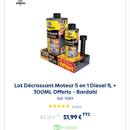
Lot Décrassant Moteur 5 en 1 Diesel 1L +
300ML Offerts - Bardahl
Ref. 9389
6 avis
TTC
51,99 €
HT
43,33 €
En stock