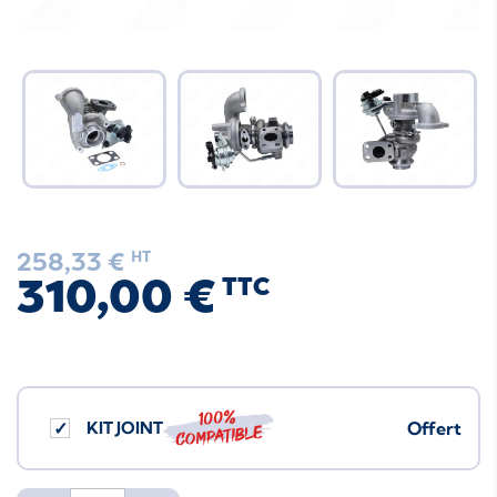
258,33 €
HT
310,00 €
TTC
100%
KIT JOINT
Offert
compatible