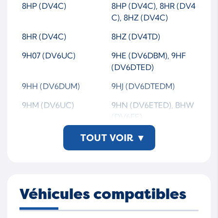
8HP (DV4C)
8HP (DV4C), 8HR (DV4
C), 8HZ (DV4C)
8HR (DV4C)
8HZ (DV4TD)
9H07 (DV6UC)
9HE (DV6DBM), 9HF
(DV6DTED)
9HH (DV6DUM)
9HJ (DV6DTEDM)
9HM (DV6UC)
9HN (DV6ETED), BHW
(DV6FE)
9HP (DV6D)
9HP (DV6DTED)
TOUT VOIR
▾
9HR (DV6C)
DNFC
DNUE
F6JD
Véhicules compatibles
KVJA
N47 D20 C
T3DA
T3DB