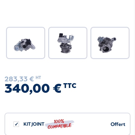
283,33 €
HT
340,00 €
TTC
100%
KIT JOINT
Offert
compatible