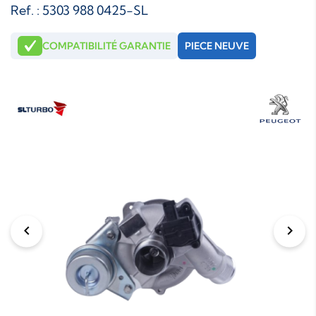
Ref. : 5303 988 0425-SL
COMPATIBILITÉ GARANTIE
PIECE NEUVE
chevron_left
chevron_right