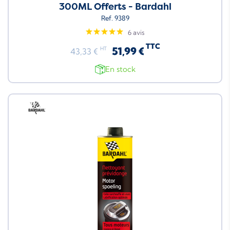
300ML Offerts - Bardahl
Ref. 9389
6 avis
TTC
51,99 €
HT
43,33 €
En stock
Neuf