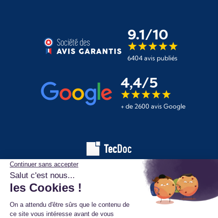
9.1/10
6404 avis publiés
4,4/5
+ de 2600 avis Google
Les informations affichées sur ce site de pièces automobiles
proviennent de la base de données TecDoc. Elles sont protégées
par le droit d’auteur et ne peuvent en aucun cas être copiées,
reproduites, utilisées ou diffusées sans l’autorisation préalable de
TecAlliance. Toute utilisation non autorisée constitue une infraction
et pourra faire l’objet de poursuites.