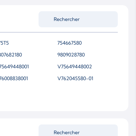
3039700120
3039700217
3039880104
3039880179
75T5
754667580
3039880425
807682180
9809028780
75649448001
V75649448002
76008838001
V762045580-01