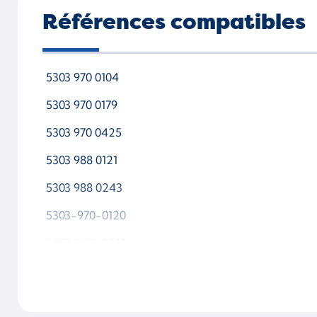
Références compatibles
5303 970 0104
5303 970 0179
5303 970 0425
5303 988 0121
5303 988 0243
5303-970-0120
5303-970-0217
5303-988-0104
5303-988-0179