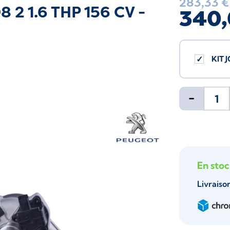
283,33 €
 2 1.6 THP 156 CV -
340,
KIT 
-
En sto
Livraiso