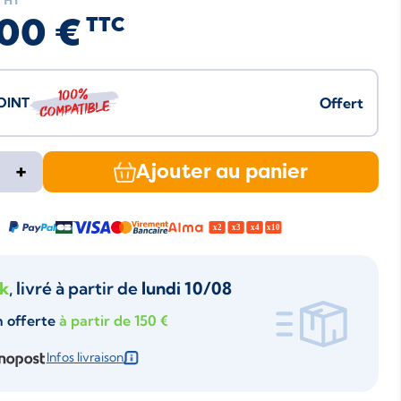
HT
00 €
TTC
100%
JOINT
Offert
compatible
+
Ajouter au panier
ck
, livré à partir de
lundi 10/08
n offerte
à partir de 150 €
Infos livraison