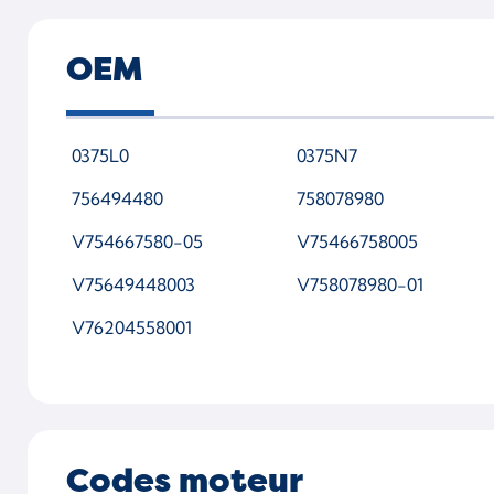
5303-988-0425
53039700121
OEM
53039700243
53039880120
0375L0
0375N7
53039880217
756494480
758078980
5303 988 0425-SL-WSMTAP00
V754667580-05
V75466758005
V75649448003
V758078980-01
V76204558001
Codes moteur