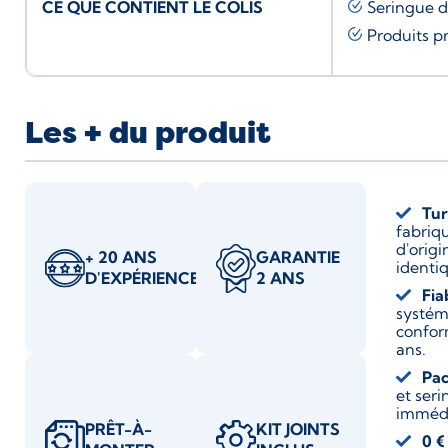
CE QUE CONTIENT LE COLIS
Seringue 
Produits p
Les + du produit
Tur
fabriqu
d'origi
+ 20 ANS
GARANTIE
identi
D'EXPÉRIENCE
2 ANS
Fia
systém
confor
ans.
Pac
et ser
immédi
PRÊT-À-
KIT JOINTS
0 €