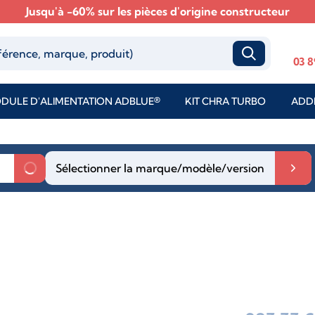
Jusqu'à -60% sur les pièces d'origine constructeur
03 8
DULE D'ALIMENTATION ADBLUE®
KIT CHRA TURBO
ADDI
Sélectionner la marque/modèle/version