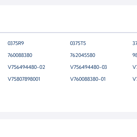
53039700104
5
53039700179
5
53039700425
5
53039880121
5
0375R9
0375T5
3
53039880243
5
760088380
762045580
9
V756494480-02
V756494480-03
V
V75807898001
V760088380-01
V