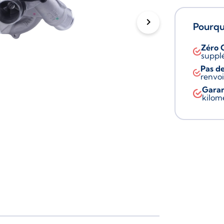
chevron_right
Pourquo
Zéro 
suppl
Pas de
renvoi
Garan
kilom