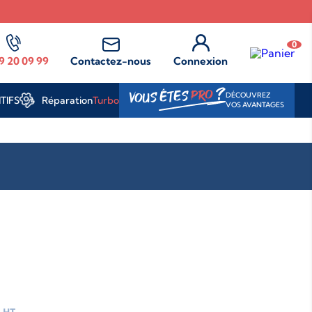
0
9 20 09 99
Contactez-nous
Connexion
?
PRO
VOUS ÊTES
DÉCOUVREZ
Réparation
Turbo
TIFS
VOS AVANTAGES