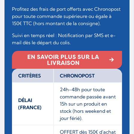
Profitez des frais de port offerts avec Chronopost
pour toute commande supérieure ou égale à
150€ TTC (hors montant de la consigne).
Suivi en temps réel : Notification par SMS et e-
mail dès le départ du colis.
EN SAVOIR PLUS SUR LA
LIVRAISON
CRITÈRES
CHRONOPOST
24h-48h pour toute
commande passée avant
DÉLAI
15h sur un produit en
(FRANCE)
stock (hors weekend et
jour férié).
OFFERT dès 150€ d'achat