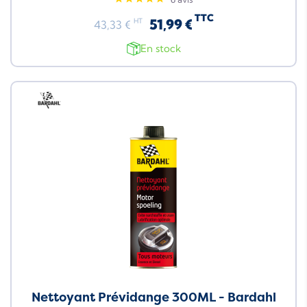
TTC
51,99 €
HT
43,33 €
En stock
Neuf
Nettoyant Prévidange 300ML - Bardahl