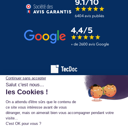
9.1/10
6404 avis publiés
4,4/5
+ de 2600 avis Google
Les informations affichées sur ce site de pièces automobiles
proviennent de la base de données TecDoc. Elles sont protégées
par le droit d’auteur et ne peuvent en aucun cas être copiées,
reproduites, utilisées ou diffusées sans l’autorisation préalable de
TecAlliance. Toute utilisation non autorisée constitue une infraction
et pourra faire l’objet de poursuites.
Mentions légales
Données personnelles