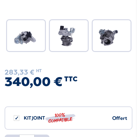
283,33 €
HT
340,00 €
TTC
100%
KIT JOINT
Offert
compatible