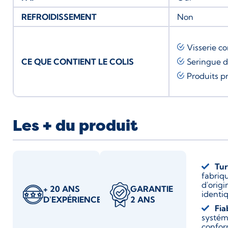
REFROIDISSEMENT
Non
Visserie c
CE QUE CONTIENT LE COLIS
Seringue 
Produits p
Les + du produit
Tur
fabriqu
d'origi
+ 20 ANS
GARANTIE
identi
D'EXPÉRIENCE
2 ANS
Fia
systém
confor