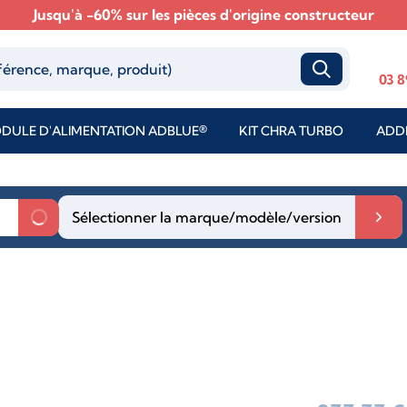
Jusqu'à -60% sur les pièces d'origine constructeur
03 8
DULE D'ALIMENTATION ADBLUE®
KIT CHRA TURBO
ADDI
Sélectionner la marque/modèle/version