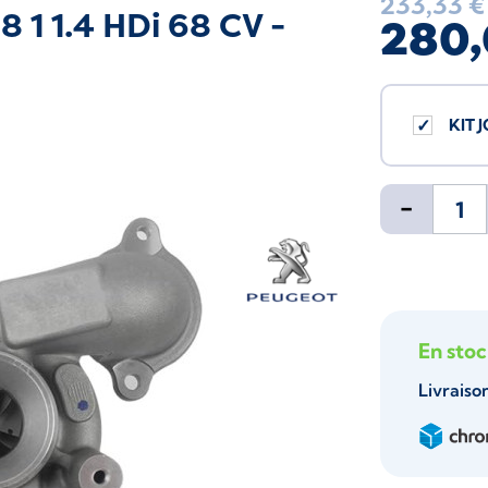
233,33 €
 1 1.4 HDi 68 CV -
280,
KIT 
-
En sto
Livraiso