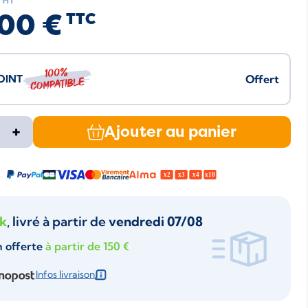
HT
00 €
TTC
100%
JOINT
Offert
compatible
+
Ajouter au panier
ck
, livré à partir de
vendredi 07/08
n offerte
à partir de 150 €
Infos livraison