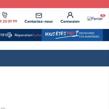
0
9 20 09 99
Contactez-nous
Connexion
?
PRO
VOUS ÊTES
DÉCOUVREZ
Réparation
Turbo
TIFS
VOS AVANTAGES