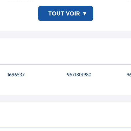
4937302022
4
TOUT VOIR
▾
1696537
9671801980
9