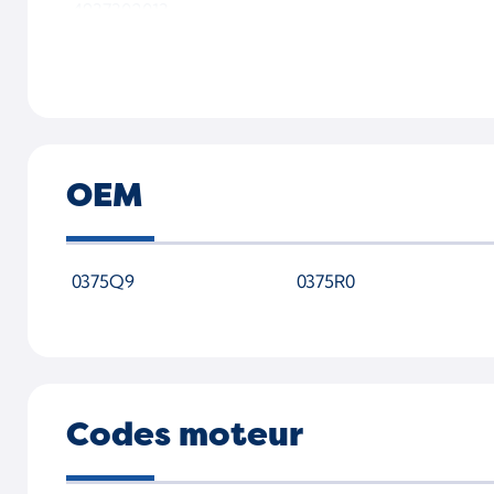
4937302013
49373-02013-SL-WSMTAP00
OEM
0375Q9
0375R0
Codes moteur