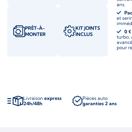
ans.
Pac
et ser
immédi
PRÊT-À-
KIT JOINTS
0 €
MONTER
INCLUS
turbo,
avancé
pour r
Livraison
express
Pièces auto
24h/48h
garanties 2 ans