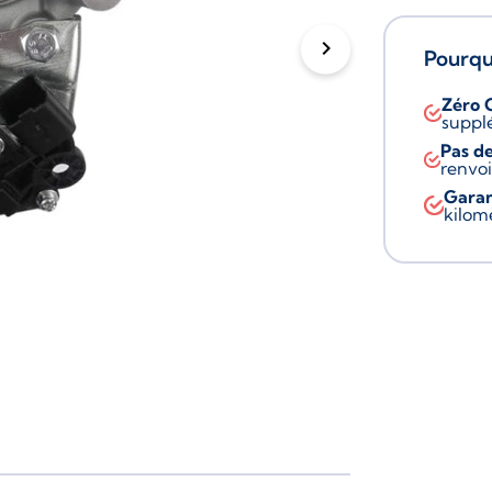
chevron_right
Pourquo
Zéro 
suppl
Pas de
renvoi
Garan
kilom