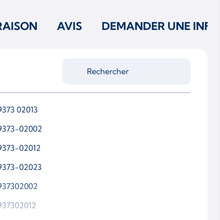
RAISON
AVIS
DEMANDER UNE INFO
9373 02013
9373-02002
9373-02012
9373-02023
937302002
937302012