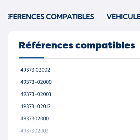
RÉFÉRENCES COMPATIBLES
VÉHICUL
Références compatibles
49373 02002
49373-02000
49373-02003
49373-02013
4937302000
4937302003