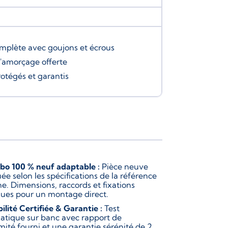
omplète avec goujons et écrous
d'amorçage
offerte
rotégés et garantis
bo 100 % neuf adaptable :
Pièce neuve
ée selon les spécifications de la référence
ne. Dimensions, raccords et fixations
ques pour un montage direct.
bilité Certifiée & Garantie :
Test
atique sur banc avec rapport de
mité fourni et une garantie sérénité de 2