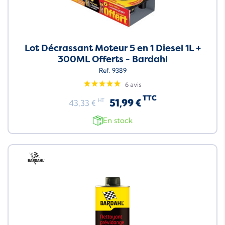
Lot Décrassant Moteur 5 en 1 Diesel 1L +
300ML Offerts - Bardahl
Ref. 9389
6 avis
TTC
51,99 €
HT
43,33 €
En stock
Neuf