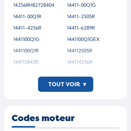
14256RH82728404
14411-00Q1G
14411-00Q1R
14411-2505R
14411-4256R
14411-6289R
1441100Q1G
1441100Q1GEX
1441100Q1R
144112505R
144113843R
144114256R
144115320R
144115524R
TOUT VOIR
▾
144116289R
16289RH82728404
7701479077
808701H82728404
8200808701
8200889697
Codes moteur
8660006057
889697H82728404