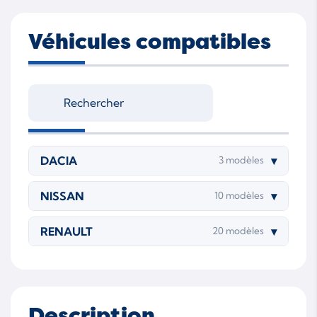
K9K 896
K9K 898
Véhicules compatibles
DACIA
▾
3 modèles
NISSAN
▾
10 modèles
RENAULT
▾
20 modèles
Description