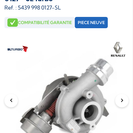
Ref. : 5439 998 0127-SL
COMPATIBILITÉ GARANTIE
PIECE NEUVE
chevron_left
chevron_right