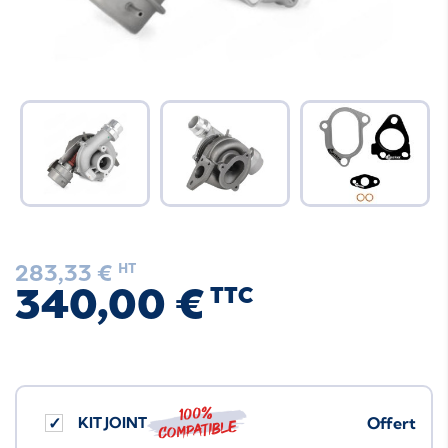
283,33 €
HT
340,00 €
TTC
100%
KIT JOINT
Offert
compatible