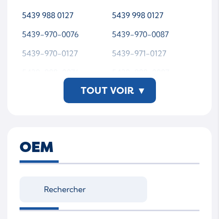
5439 988 0127
5439 998 0127
5439-970-0076
5439-970-0087
5439-970-0127
5439-971-0127
5439-988-0076
5439-988-0087
TOUT VOIR
▾
5439-988-0127
5439-998-0127
54399700076
54399700087
54399700127
54399710127
OEM
54399880076
54399880087
54399880127
54399980127
5439 998 0127-SL-WS
MTAP00