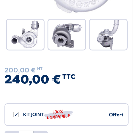
200,00 €
HT
240,00 €
TTC
100%
KIT JOINT
Offert
compatible