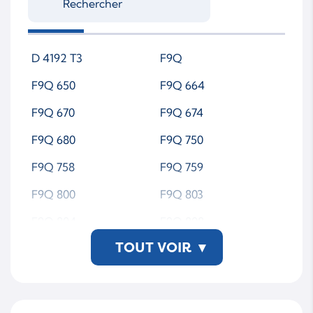
7086395005S
7086395006S
8602478
8602872
7086395007S
7086395008S
8603688
MW30623801
D 4192 T3
F9Q
7086395010S
7086395011S
F9Q 650
F9Q 664
70863959011S
7086399010S
F9Q 670
F9Q 674
7086399011S
K03196
F9Q 680
F9Q 750
708639-5011S-SL-WS
F9Q 758
F9Q 759
MTAP00
F9Q 800
F9Q 803
F9Q 804
F9Q 808
TOUT VOIR
▾
F9Q 812
F9Q 816
F9Q 818
F9Q 820
F9Q 826
F9Q E 804