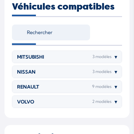
Véhicules compatibles
F9Q EE 804
F9Q J 803
F9Q2
MITSUBISHI
▾
3 modèles
NISSAN
▾
3 modèles
RENAULT
▾
9 modèles
VOLVO
▾
2 modèles