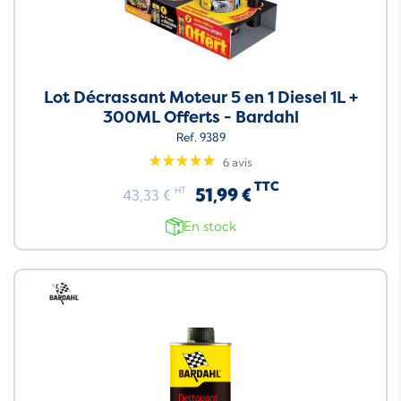
Lot Décrassant Moteur 5 en 1 Diesel 1L +
300ML Offerts - Bardahl
Ref. 9389
6 avis
TTC
51,99 €
HT
43,33 €
En stock
Neuf