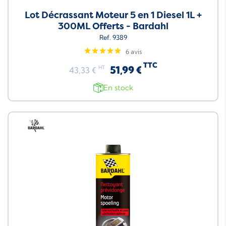
Lot Décrassant Moteur 5 en 1 Diesel 1L +
300ML Offerts - Bardahl
Ref. 9389
6 avis
TTC
51,99 €
HT
43,33 €
En stock
Neuf