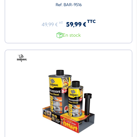
Ref. BAR-9516
TTC
59,99 €
HT
49,99 €
En stock
Neuf