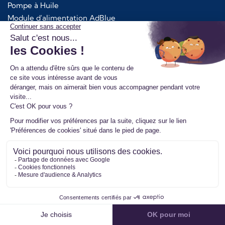
Pompe à Huile
Module d'alimentation AdBlue
Kit Chra Turbo
Additifs Bardahl
Services
Fonctionnement consigne en échange standard
Droit de rétractation
Réparation Turbo
Fonctionnement échange standard
Retour de votre ancienne pièce
Avantages pour les pros
Pourquoi nous choisir ?
Top Références
Turbos d'occasion