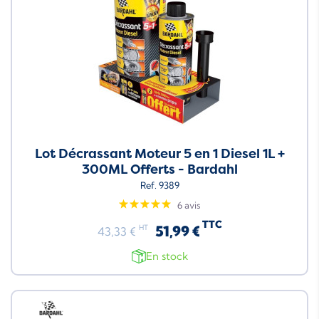
Lot Décrassant Moteur 5 en 1 Diesel 1L +
300ML Offerts - Bardahl
Ref. 9389
6 avis
TTC
51,99 €
HT
43,33 €
En stock
Neuf