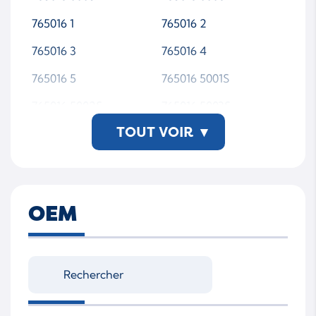
765016 1
765016 2
765016 3
765016 4
765016 5
765016 5001S
765016 5002S
765016 5003S
TOUT VOIR
▾
765016 5004S
765016 5005S
765016 5006S
765016 6
765016-0001
765016-0002
OEM
765016-0003
765016-0004
765016-0005
765016-0006
765016-1
765016-2
765016-3
765016-4