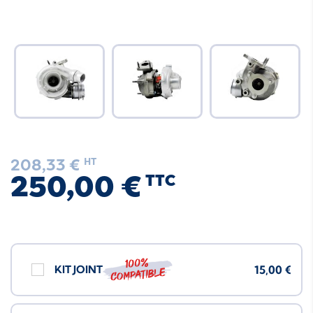
208,33 €
HT
250,00 €
TTC
100%
KIT JOINT
15,00 €
compatible