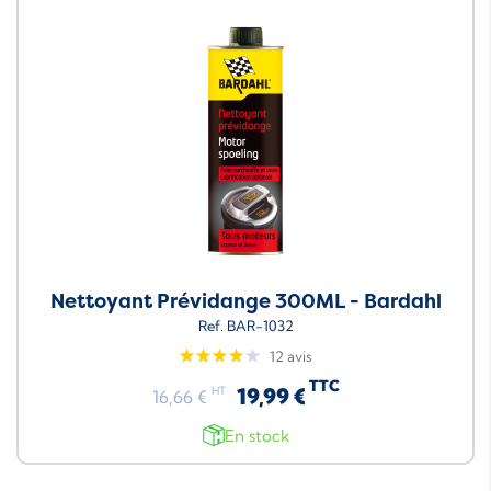
Nettoyant Prévidange 300ML - Bardahl
Ref. BAR-1032
12 avis
TTC
19,99 €
HT
16,66 €
En stock