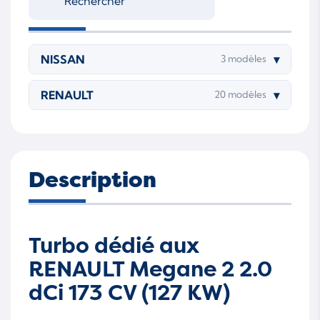
M9R 815
M9R 816
M9R 817
M9R 820
NISSAN
▾
3 modèles
M9R 828
M9R 830
RENAULT
▾
20 modèles
M9R 844
M9R 845
M9R 849
M9R 854
M9R 855
M9R 856
Description
M9R 857
M9R 858
M9R 859
M9R 862
Turbo dédié aux
M9R 865
M9R 866
RENAULT Megane 2 2.0
dCi 173 CV (127 KW)