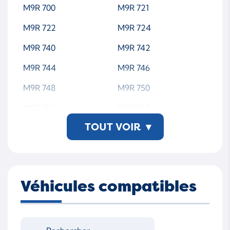
M9R 700
M9R 721
7650165006S
7650166
M9R 722
M9R 724
765016-5006S-WSMTA
M9R 740
M9R 742
P00
M9R 744
M9R 746
M9R 748
M9R 750
M9R 754
M9R 760
TOUT VOIR
▾
M9R 761
M9R 762
M9R 763
M9R 800
M9R 802
M9R 804
Véhicules compatibles
M9R 805
M9R 806
M9R 808
M9R 809
M9R 812
M9R 814