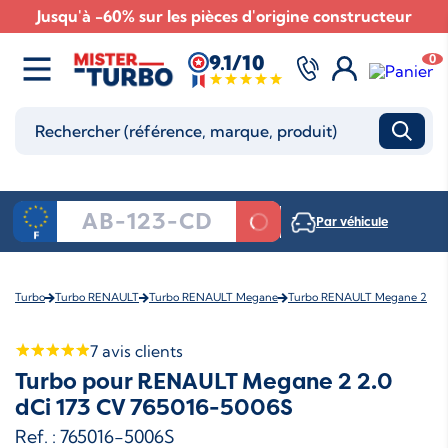
Jusqu'à -60% sur les pièces d'origine constructeur
9.1/10
0
Par véhicule
Turbo
Turbo RENAULT
Turbo RENAULT Megane
Turbo RENAULT Megane 2
7
avis clients
Turbo pour RENAULT Megane 2 2.0
dCi 173 CV 765016-5006S
Ref. : 765016-5006S