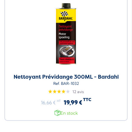
Nettoyant Prévidange 300ML - Bardahl
Ref. BAR-1032
12 avis
TTC
19,99 €
HT
16,66 €
En stock