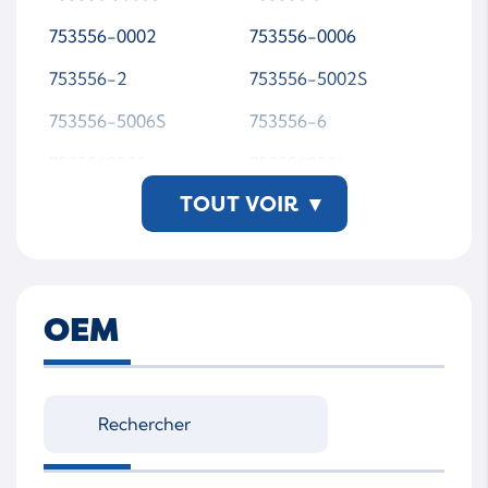
753556-0002
753556-0006
753556-2
753556-5002S
753556-5006S
753556-6
7535560002
7535560006
TOUT VOIR
▾
7535562
7535565002S
7535565006S
7535566
756047 0002
756047 0004
OEM
756047 0005
756047 0006
756047 2
756047 4
756047 5
756047 5002S
756047 5004S
756047 5005S