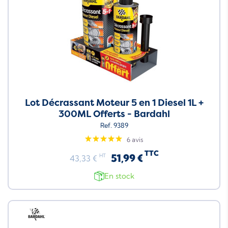
Lot Décrassant Moteur 5 en 1 Diesel 1L +
300ML Offerts - Bardahl
Ref. 9389
6 avis
TTC
51,99 €
HT
43,33 €
En stock
Neuf