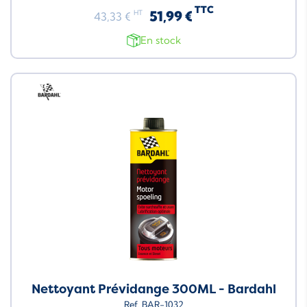
TTC
51,99 €
HT
43,33 €
En stock
Neuf
Nettoyant Prévidange 300ML - Bardahl
Ref. BAR-1032