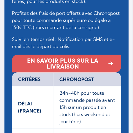
fériés) pour les produits en stock).
Profitez des frais de port offerts avec Chronopost
pour toute commande supérieure ou égale à
150€ TTC (hors montant de la consigne).
Suivi en temps réel : Notification par SMS et e-
mail dès le départ du colis.
EN SAVOIR PLUS SUR LA
LIVRAISON
CRITÈRES
CHRONOPOST
24h-48h pour toute
commande passée avant
DÉLAI
15h sur un produit en
(FRANCE)
stock (hors weekend et
jour férié).