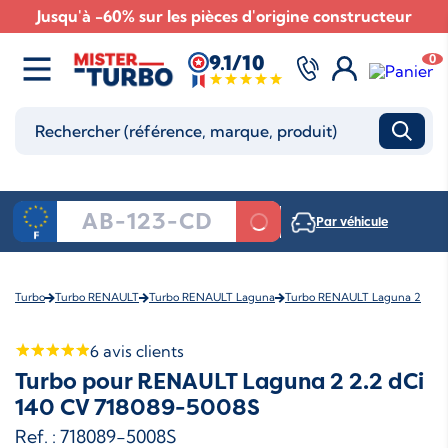
Jusqu'à -60% sur les pièces d'origine constructeur
9.1/10
0
Par véhicule
Turbo
Turbo RENAULT
Turbo RENAULT Laguna
Turbo RENAULT Laguna 2
6
avis clients
Turbo pour RENAULT Laguna 2 2.2 dCi
140 CV 718089-5008S
Ref. : 718089-5008S