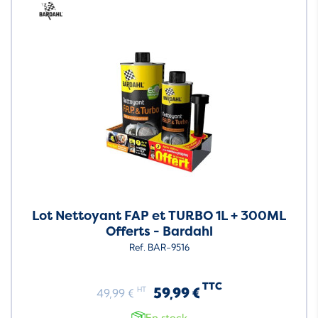
Neuf
Lot Nettoyant FAP et TURBO 1L + 300ML
Offerts - Bardahl
Ref. BAR-9516
TTC
59,99 €
HT
49,99 €
En stock