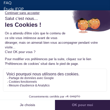
FAQ
Étude IFOP
Conseils et tutos
Mister Turbo Avis
Gérer vos cookies
Produits
Turbo
Injecteurs
Pompe Haute Pression
Pompe à Huile
Module d'alimentation AdBlue
Kit Chra Turbo
Additifs Bardahl