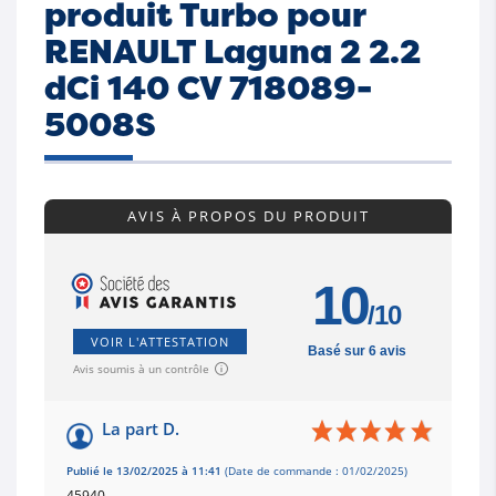
produit Turbo pour
RENAULT Laguna 2 2.2
dCi 140 CV 718089-
5008S
AVIS À PROPOS DU PRODUIT
10
/10
VOIR L'ATTESTATION
Basé sur 6 avis
Avis soumis à un contrôle
La part D.
Publié le 13/02/2025 à 11:41
(Date de commande : 01/02/2025)
45940