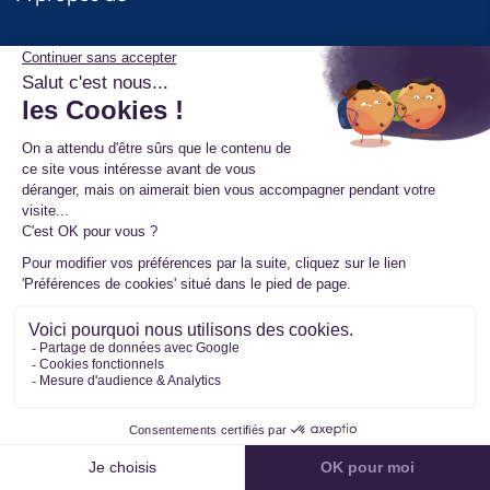
Nous contacter
Étude FLASHS 2026
Mon compte
FAQ
Étude IFOP
Conseils et tutos
Mister Turbo Avis
Gérer vos cookies
Produits
Turbo
Injecteurs
Pompe Haute Pression