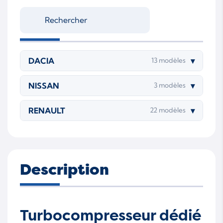
DACIA
▾
13 modèles
NISSAN
▾
3 modèles
RENAULT
▾
22 modèles
Description
Turbocompresseur dédié