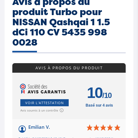
Avis à propos du
produit Turbo pour
NISSAN Qashqai 1 1.5
dCi 110 CV 5435 998
0028
AVIS À PROPOS DU PRODUIT
10
/10
VOIR L'ATTESTATION
Basé sur 4 avis
Avis soumis à un contrôle
Emilian V.