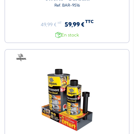
Ref. BAR-9516
TTC
59,99 €
HT
49,99 €
En stock
Neuf