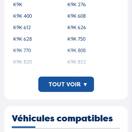
K9K
K9K 276
K9K 400
K9K 608
K9K 612
K9K 626
K9K 628
K9K 750
K9K 770
K9K 808
K9K 820
K9K 832
K9K 838
K9K 846
TOUT VOIR
▾
K9K 872
K9K 884
K9K 892
K9K 894
Véhicules compatibles