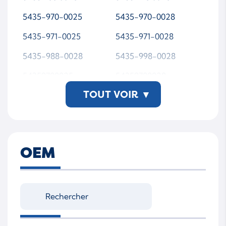
5435-970-0025
5435-970-0028
5435-971-0025
5435-971-0028
5435-988-0028
5435-998-0028
54359700025
54359700028
TOUT VOIR
▾
54359710025
54359710028
54359880028
54359980028
5435 998 0028-WSMT
AP00
OEM