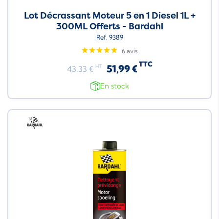
Lot Décrassant Moteur 5 en 1 Diesel 1L +
300ML Offerts - Bardahl
Ref. 9389
6 avis
TTC
51,99 €
HT
43,33 €
En stock
Neuf