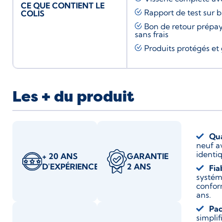
CE QUE CONTIENT LE
Rapport de test sur 
COLIS
Bon de retour prépay
sans frais
Produits protégés et 
Les + du produit
Qua
neuf a
identiq
+ 20 ANS
GARANTIE
D'EXPÉRIENCE
2 ANS
Fia
systém
confor
ans.
Pac
simplif