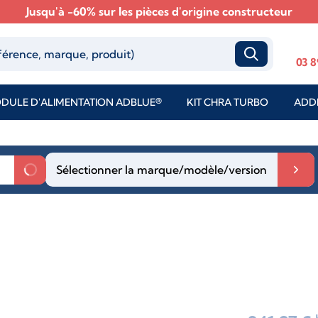
Jusqu'à -60% sur les pièces d'origine constructeur
03 8
DULE D'ALIMENTATION ADBLUE®
KIT CHRA TURBO
ADDI
Sélectionner la marque/modèle/version