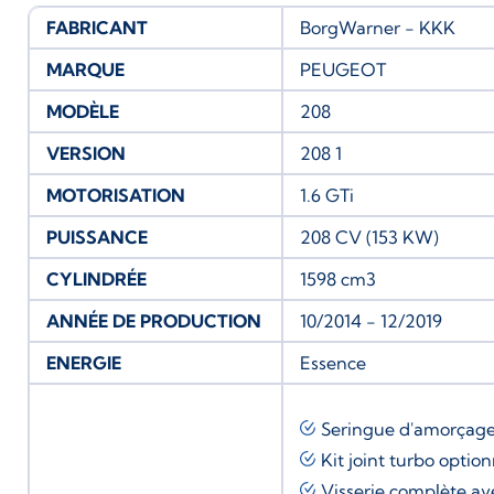
FABRICANT
BorgWarner - KKK
MARQUE
PEUGEOT
MODÈLE
208
VERSION
208 1
MOTORISATION
1.6 GTi
PUISSANCE
208 CV (153 KW)
CYLINDRÉE
1598 cm3
ANNÉE DE PRODUCTION
10/2014 - 12/2019
ENERGIE
Essence
Seringue d'amorçag
Kit joint turbo
option
Visserie complète av