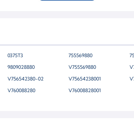
0375T3
755569880
7
9809028880
V755569880
V
V756542380-02
V75654238001
V
V760088280
V76008828001