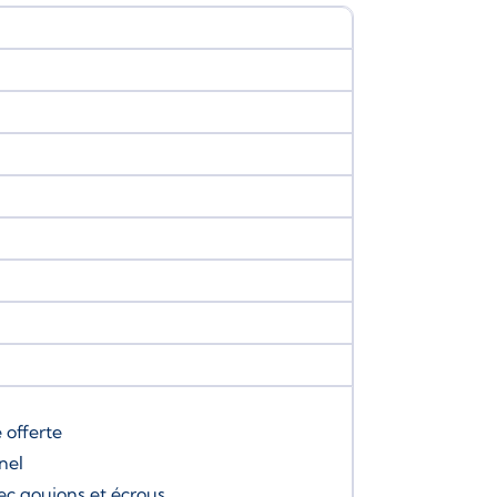
e
offerte
nel
ec goujons et écrous