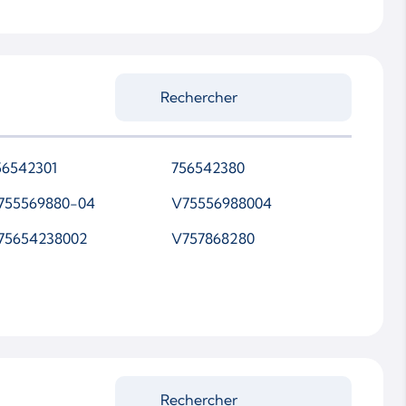
56542301
756542380
755569880-04
V75556988004
75654238002
V757868280