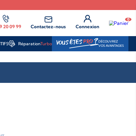
0
9 20 09 99
Contactez-nous
Connexion
?
PRO
VOUS ÊTES
DÉCOUVREZ
Réparation
Turbo
TIFS
VOS AVANTAGES