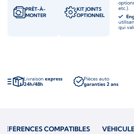
optionn
etc.).
PRÊT-À-
KIT JOINTS
MONTER
OPTIONNEL
En
utilis
qui va
Livraison
express
Pièces auto
24h/48h
garanties 2 ans
RÉFÉRENCES COMPATIBLES
VÉHICUL