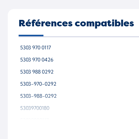
Références compatibles
5303 970 0117
5303 970 0426
5303 988 0292
5303-970-0292
5303-988-0292
53039700180
53039880117
53039880426