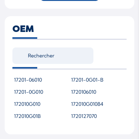
727210-3
727210-5001S
727210-5002S
727210-5003S
OEM
727210-9003S
7272100001
7272100002
7272100003
7272105001S
7272105002S
7272105003S
7272109003S
727210-9003S-WSMTA
17201-06010
17201-0G01-B
P00
17201-0G010
1720106010
172010G010
172010G01084
172010G01B
1720127070