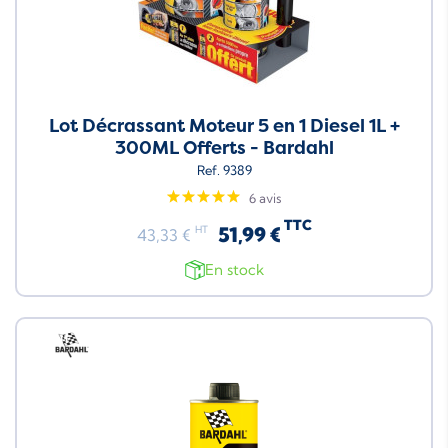
Lot Décrassant Moteur 5 en 1 Diesel 1L +
300ML Offerts - Bardahl
Ref. 9389
6 avis
TTC
51,99 €
HT
43,33 €
En stock
Neuf