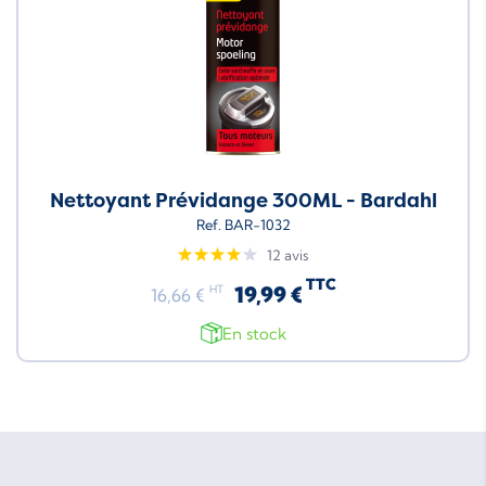
Nettoyant Prévidange 300ML - Bardahl
Ref. BAR-1032
12 avis
TTC
19,99 €
HT
16,66 €
En stock