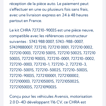
réception de la pièce auto. Le paiement peut
s'effectuer en une ou plusieurs fois sans frais,
avec une livraison express en 24 à 48 heures
partout en France.
Le kit CHRA 727210-9003S est une pièce neuve,
compatible avec les références constructeur
suivantes : 5743 988 0007, 5743-988-0007,
57439880007, 727210, 727210 0001, 727210 0002,
727210 0003, 727210 5001S, 727210 5002S, 727210
5003S, 727210 9003S, 727210-0001, 727210-0002,
727210-0003, 727210-1, 727210-2, 727210-3,
727210-5001S, 727210-5002S, 727210-5003S,
727210-9003S, 7272100001, 7272100002,
7272100003, 7272105001S, 7272105002S,
7272105003S, 7272109003S.
Conçu pour les véhicules Avensis, motorisation
2.0 D-4D développant 116 CV, ce CHRA est