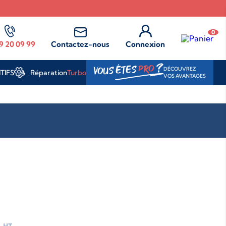
0
9 20 09 99
Contactez-nous
Connexion
?
PRO
VOUS ÊTES
DÉCOUVREZ
Réparation
Turbo
TIFS
VOS AVANTAGES