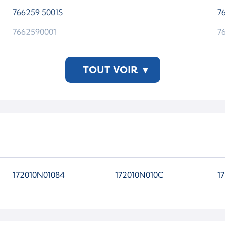
766259 5001S
7
7662590001
7
TOUT VOIR
▾
172010N01084
172010N010C
1