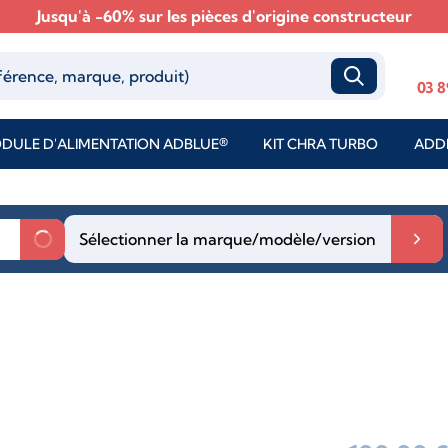
Jusqu'à -60% sur les pièces d'origine constructeur
03 8
DULE D'ALIMENTATION ADBLUE®
KIT CHRA TURBO
ADDI
Sélectionner la marque/modèle/version