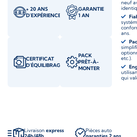
neuf a
identiq
+ 20 ANS
GARANTIE
D'EXPÉRIENCE
1 AN
Fia
systém
confor
ans.
Pac
simplif
optionn
PACK
etc.).
CERTIFICAT
PRÊT-À-
D'ÉQUILIBRAGE
En
MONTER
utilis
qui va
Livraison
express
Pièces auto
24h/48h
garanties 2 ans