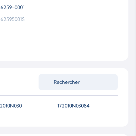
66259-0001
662595001S
72010N030
172010N03084