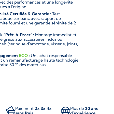
vec des performances et une longévité
ues à l'origine
bilité Certifiée & Garantie :
Test
atique sur banc avec rapport de
mité fourni et une garantie sérénité de 2
k "Prêt-à-Poser" :
Montage immédiat et
ié grâce aux accessoires inclus ou
els (seringue d'amorçage, visserie, joints,
gagement
ECO
:
Un achat responsable
ant un remanufacturage haute technologie
lorise 80 % des matériaux.
Paiement
2x 3x 4x
Plus de
20 ans
sans frais
d'expérience