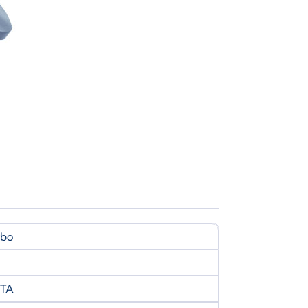
rbo
TA