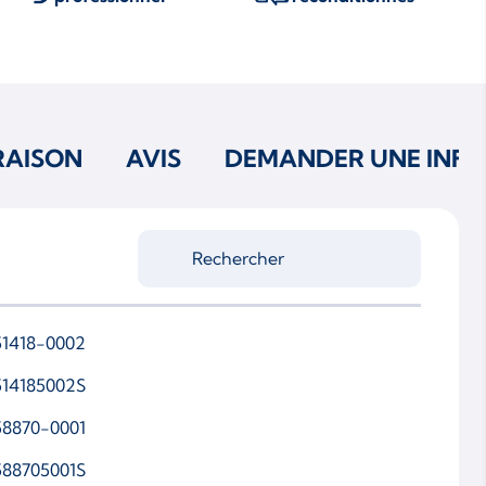
RAISON
AVIS
DEMANDER UNE INFO
51418-0002
514185002S
58870-0001
588705001S