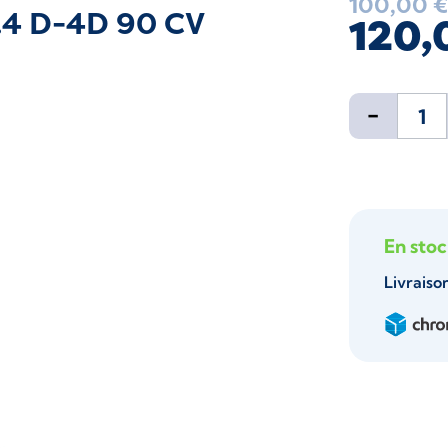
100,00 
1.4 D-4D 90 CV
120,
-
En sto
Livraiso