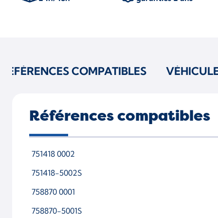
RÉFÉRENCES COMPATIBLES
VÉHICUL
Références compatibles
751418 0002
751418-5002S
758870 0001
758870-5001S