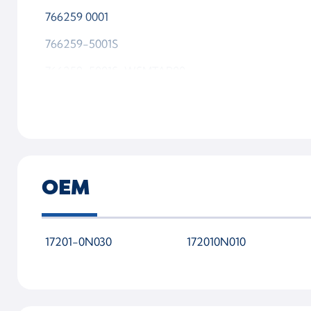
766259 0001
766259-5001S
766259-5001S-WSMTAP00
OEM
17201-0N030
172010N010