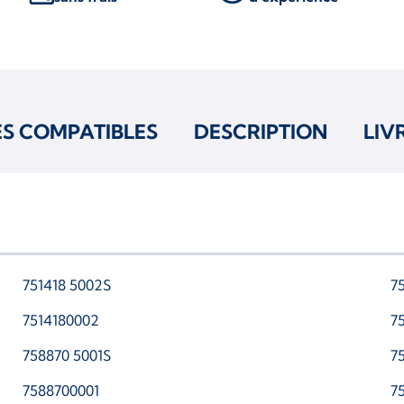
ES COMPATIBLES
DESCRIPTION
LIV
751418 5002S
7
7514180002
7
758870 5001S
7
7588700001
7