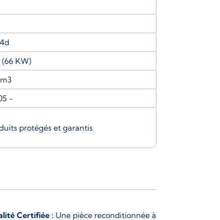
-4d
 (66 KW)
cm3
05 -
duits protégés et garantis
lité Certifiée :
Une pièce reconditionnée à