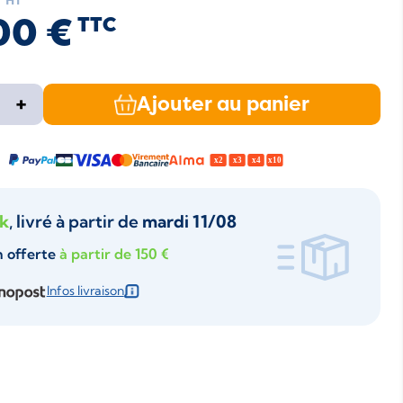
€
HT
00 €
TTC
+
Ajouter au panier
ck
, livré à partir de
mardi 11/08
n offerte
à partir de 150 €
Infos livraison