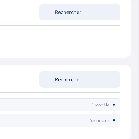
▾
1 modèle
▾
5 modèles