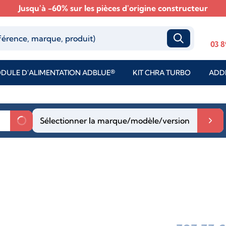
Jusqu'à -60% sur les pièces d'origine constructeur
03 8
DULE D'ALIMENTATION ADBLUE®
KIT CHRA TURBO
ADDI
Sélectionner la marque/modèle/version