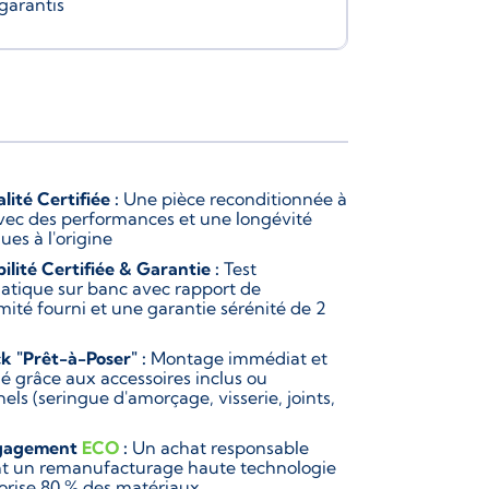
garantis
lité Certifiée :
Une pièce reconditionnée à
vec des performances et une longévité
ues à l'origine
bilité Certifiée & Garantie :
Test
atique sur banc avec rapport de
mité fourni et une garantie sérénité de 2
k "Prêt-à-Poser" :
Montage immédiat et
ié grâce aux accessoires inclus ou
els (seringue d'amorçage, visserie, joints,
gagement
ECO
:
Un achat responsable
ant un remanufacturage haute technologie
lorise 80 % des matériaux.