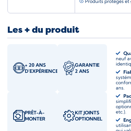
Produits protégés et 
Les + du produit
Qua
neuf a
identiq
+ 20 ANS
GARANTIE
D'EXPÉRIENCE
2 ANS
Fia
systém
confor
ans.
Pac
simplif
optionn
etc.).
PRÊT-À-
KIT JOINTS
MONTER
OPTIONNEL
En
utilis
qui va