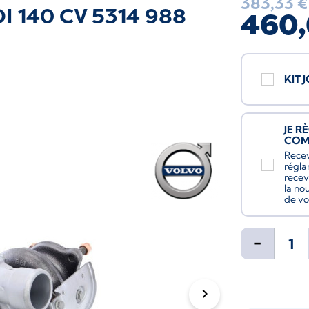
383,33 €
DI 140 CV 5314 988
460,
KIT 
JE R
CO
Recev
régla
recev
la no
de vo
-
chevron_right