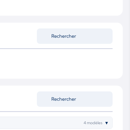
▾
4 modèles