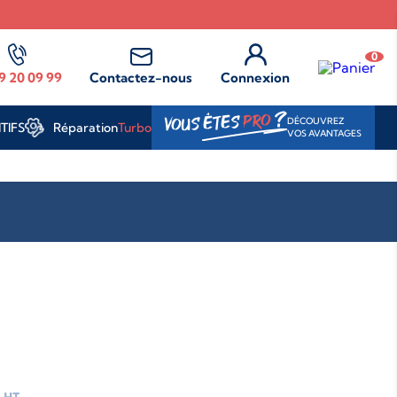
0
9 20 09 99
Contactez-nous
Connexion
?
PRO
VOUS ÊTES
DÉCOUVREZ
Réparation
Turbo
TIFS
VOS AVANTAGES