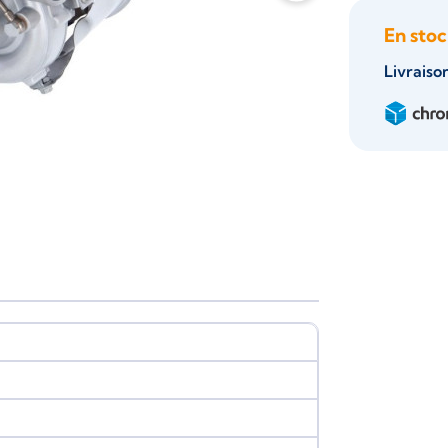
En stoc
Livraiso