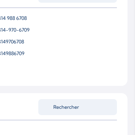
314 988 6708
314-970-6709
3149706708
3149886709