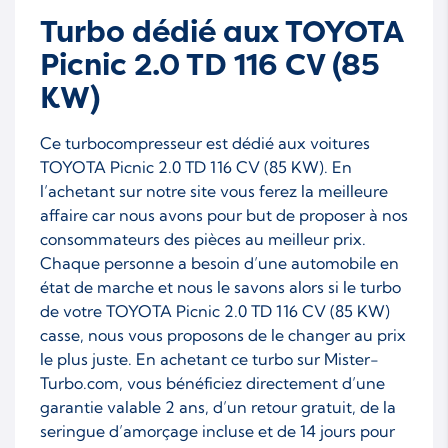
801891 0001
801891 0004
Turbo dédié aux TOYOTA
801891 5001
801891 5001S
Picnic 2.0 TD 116 CV (85
KW)
801891 5002
801891 5002S
801891 5003
801891 5003S
Ce turbocompresseur est dédié aux voitures
TOYOTA Picnic 2.0 TD 116 CV (85 KW). En
801891 5004
801891 5004S
l’achetant sur notre site vous ferez la meilleure
801891 9001W
801891 9002W
affaire car nous avons pour but de proposer à nos
consommateurs des pièces au meilleur prix.
801891-0001
801891-0004
Chaque personne a besoin d’une automobile en
état de marche et nous le savons alors si le turbo
801891-1
801891-4
de votre TOYOTA Picnic 2.0 TD 116 CV (85 KW)
801891-5001
801891-5001S
casse, nous vous proposons de le changer au prix
le plus juste. En achetant ce turbo sur Mister-
801891-5002
801891-5002S
Turbo.com, vous bénéficiez directement d’une
801891-5003
801891-5003S
garantie valable 2 ans, d’un retour gratuit, de la
seringue d’amorçage incluse et de 14 jours pour
801891-5004
801891-5004S