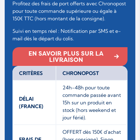
Profitez des frais de port offerts avec Chronopost
pour toute commande supérieure ou égale à
150€ TTC (hors montant de la consigne).
Suivi en temps réel : Notification par SMS et e-
mail dès le départ du colis.
EN SAVOIR PLUS SUR LA
LIVRAISON
CRITÈRES
CHRONOPOST
24h-48h pour toute
commande passée avant
DÉLAI
15h sur un produit en
(FRANCE)
stock (hors weekend et
jour férié).
OFFERT dès 150€ d'achat
FRAIS DE
(hors consigne). Sinon