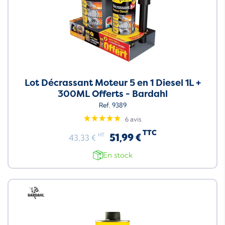
Lot Décrassant Moteur 5 en 1 Diesel 1L +
300ML Offerts - Bardahl
Ref. 9389
6 avis
TTC
51,99 €
HT
43,33 €
En stock
Neuf