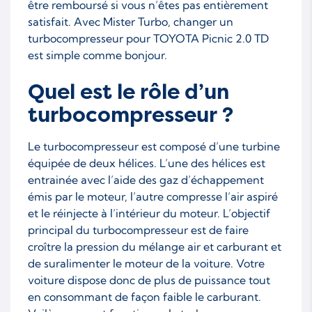
être remboursé si vous n’êtes pas entièrement
satisfait. Avec Mister Turbo, changer un
801891-9001W
801891-9002W
turbocompresseur pour TOYOTA Picnic 2.0 TD
8018910001
8018910004
est simple comme bonjour.
8018915001
8018915001S
Quel est le rôle d’un
8018915002
8018915002S
turbocompresseur ?
8018915003
8018915003S
Le turbocompresseur est composé d’une turbine
8018915004
8018915004S
équipée de deux hélices. L’une des hélices est
entrainée avec l’aide des gaz d’échappement
8018919001W
8018919002W
émis par le moteur, l’autre compresse l’air aspiré
et le réinjecte à l’intérieur du moteur. L’objectif
801891-5001S-WSMTA
principal du turbocompresseur est de faire
P00
croître la pression du mélange air et carburant et
de suralimenter le moteur de la voiture. Votre
voiture dispose donc de plus de puissance tout
en consommant de façon faible le carburant.