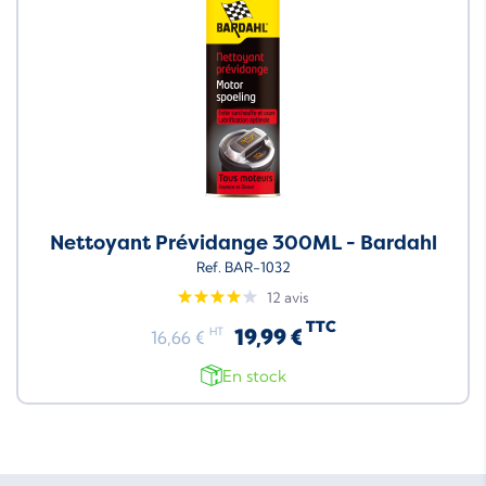
Nettoyant Prévidange 300ML - Bardahl
Ref. BAR-1032
12 avis
TTC
19,99 €
HT
16,66 €
En stock