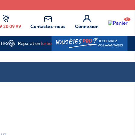
0
9 20 09 99
Contactez-nous
Connexion
?
PRO
VOUS ÊTES
DÉCOUVREZ
Réparation
Turbo
TIFS
VOS AVANTAGES