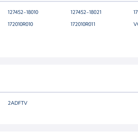
127452-18010
127452-18021
1
172010R010
172010R011
V
2ADFTV