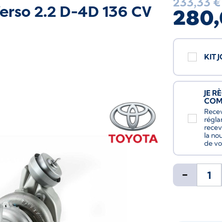
233,33 €
erso 2.2 D-4D 136 CV
280,
KIT 
JE R
CO
Recev
régla
recev
la no
de vo
-