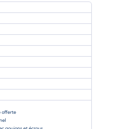
e
offerte
nel
ec goujons et écrous