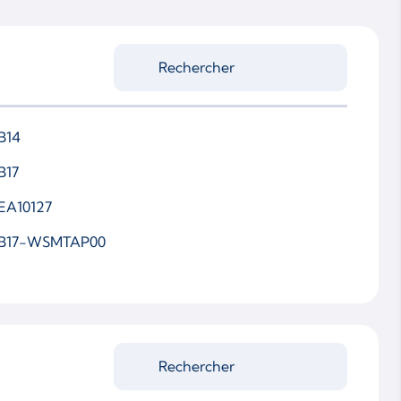
B14
B17
EA10127
B17-WSMTAP00