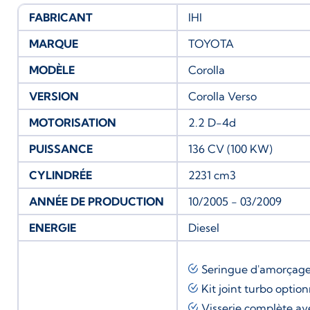
FABRICANT
IHI
MARQUE
TOYOTA
MODÈLE
Corolla
VERSION
Corolla Verso
MOTORISATION
2.2 D-4d
PUISSANCE
136 CV (100 KW)
CYLINDRÉE
2231 cm3
ANNÉE DE PRODUCTION
10/2005 - 03/2009
ENERGIE
Diesel
Seringue d'amorçag
Kit joint turbo
option
Visserie complète av