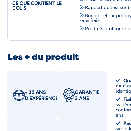
CE QUE CONTIENT LE
Rapport de test sur 
COLIS
Bon de retour prépay
sans frais
Produits protégés et 
Les + du produit
Qua
neuf a
identiq
+ 20 ANS
GARANTIE
D'EXPÉRIENCE
2 ANS
Fia
systém
confor
ans.
Pac
simplif