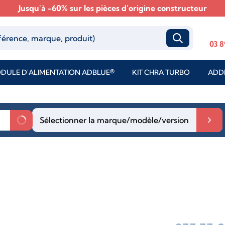
Jusqu'à -60% sur les pièces d'origine constructeur
03 8
DULE D'ALIMENTATION ADBLUE®
KIT CHRA TURBO
ADDI
Sélectionner la marque/modèle/version