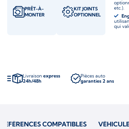
optionn
etc.).
PRÊT-À-
KIT JOINTS
MONTER
OPTIONNEL
En
utilis
qui va
Livraison
express
Pièces auto
24h/48h
garanties 2 ans
RÉFÉRENCES COMPATIBLES
VÉHICUL