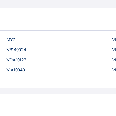
MY7
V
VB140024
V
VDA10127
V
VIA10040
V